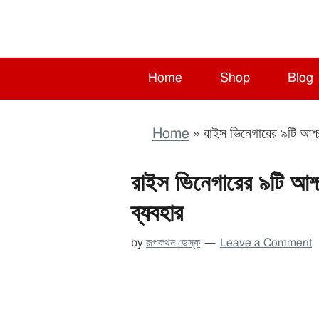
Skip
Skip
Skip
to
to
to
primary
main
primary
navigation
content
sidebar
Home
Shop
Blog
Home
»
রাইস ভিনেগারের ৯টি আশ্চর
রাইস ভিনেগারের ৯টি আশ্চ
ব্যবহার
by
রূপকথন ডেস্ক
Leave a Comment