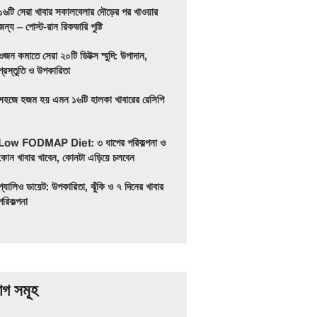
১৬টি সেরা খাবার সকালবেলার দৌড়ের পর খাওয়ার
জন্য – পোস্ট-রান রিকভারি পুষ্টি
ওজন কমাতে সেরা ২০টি ডিটক্স স্মুদি: উপাদান,
প্রস্তুতি ও উপকারিতা
সহজে হজম হয় এমন ১৬টি হালকা খাবারের রেসিপি
Low FODMAP Diet: ৩ ধাপের পরিকল্পনা ও
কোন খাবার খাবেন, কোনটা এড়িয়ে চলবেন
প্যালিও ডায়েট: উপকারিতা, ঝুঁকি ও ৭ দিনের খাবার
পরিকল্পনা
াগ সমূহ