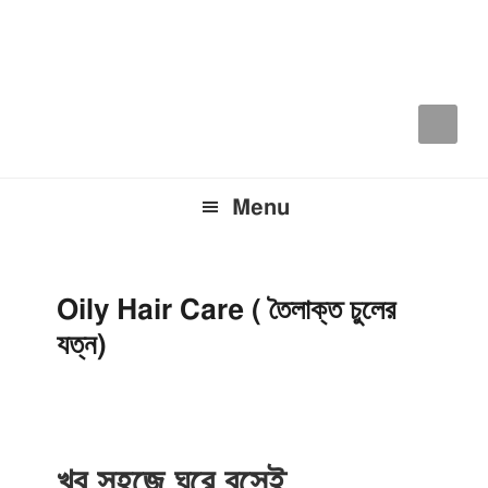
Skip
Skip
Skip
to
to
to
primary
main
primary
navigation
content
sidebar
Menu
Oily Hair Care ( তৈলাক্ত চুলের
যত্ন)
খুব সহজে ঘরে বসেই