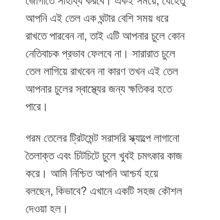
জোগাতে সাহায্য করবে। একই সময়ে, যেহেতু
আপনি এই তেল এক ঘন্টার বেশি সময় ধরে
রাখতে পারবেন না, তাই এটি আপনার চুলে কোন
নেতিবাচক প্রভাব ফেলবে না। সারারাত চুলে
তেল লাগিয়ে রাখবেন না কারণ তখন এই তেল
আপনার চুলের স্বাস্থ্যের জন্য ক্ষতিকর হতে
পারে।
গরম তেলের ট্রিটমেন্ট সরাসরি স্ক্যাল্পে লাগানো
তৈলাক্ত এবং চিটচিটে চুলে খুবই চমৎকার কাজ
করে। আমি নিশ্চিত আপনি আশ্চর্য হয়ে
বলছেন, কিভাবে? এখানে একটি সহজ কৌশল
দেওয়া হল।