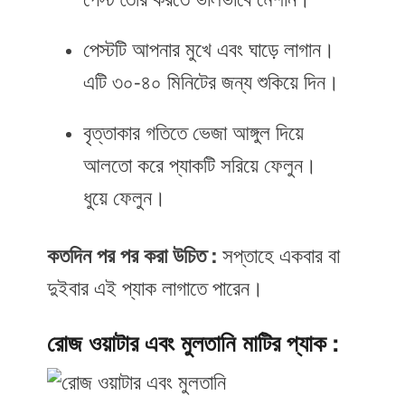
পেস্ট তৈরি করতে ভালভাবে মেশান।
পেস্টটি আপনার মুখে এবং ঘাড়ে লাগান।
এটি ৩০-৪০ মিনিটের জন্য শুকিয়ে দিন।
বৃত্তাকার গতিতে ভেজা আঙ্গুল দিয়ে
আলতো করে প্যাকটি সরিয়ে ফেলুন।
ধুয়ে ফেলুন।
কতদিন পর পর করা উচিত :
সপ্তাহে একবার বা
দুইবার এই প্যাক লাগাতে পারেন।
রোজ ওয়াটার এবং মুলতানি মাটির প্যাক :