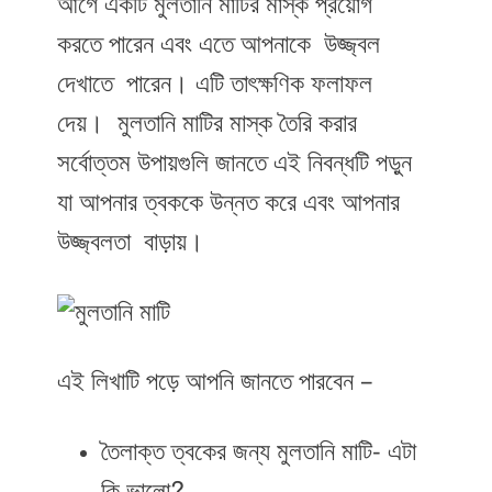
আগে একটি মুলতানি মাটির মাস্ক প্রয়োগ
করতে পারেন এবং এতে আপনাকে উজ্জ্বল
দেখাতে পারেন। এটি তাৎক্ষণিক ফলাফল
দেয়। মুলতানি মাটির মাস্ক তৈরি করার
সর্বোত্তম উপায়গুলি জানতে এই নিবন্ধটি পড়ুন
যা আপনার ত্বককে উন্নত করে এবং আপনার
উজ্জ্বলতা বাড়ায়।
এই লিখাটি পড়ে আপনি জানতে পারবেন –
তৈলাক্ত ত্বকের জন্য মুলতানি মাটি- এটা