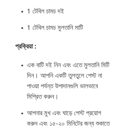
1 টেবিল চামচ দই
1 টেবিল চামচ মুলতানি মাটি
প্রক্রিয়া :
এক বাটি দই নিন এবং এতে মুলতানি মিটি
দিন। আপনি একটি তুলতুলে পেস্ট না
পাওয়া পর্যন্ত উপাদানগুলি ভালভাবে
মিশ্রিত করুন।
আপনার মুখ এবং ঘাড়ে পেস্ট প্রয়োগ
করুন এবং ১৫-২০ মিনিটের জন্য শুকাতে