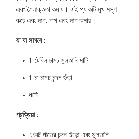
এবং তৈলাক্ততা কমায়। এই প্যাকটি মুখ মসৃণ
করে এবং দাগ, দাগ এবং দাগ কমায়।
যা যা লাগবে :
1 টেবিল চামচ মুলতানি মাটি
1 চা চামচ চন্দন গুঁড়া
পানি
প্রক্রিয়া :
একটি পাত্রে চন্দন গুঁড়ো এবং মুলতানি