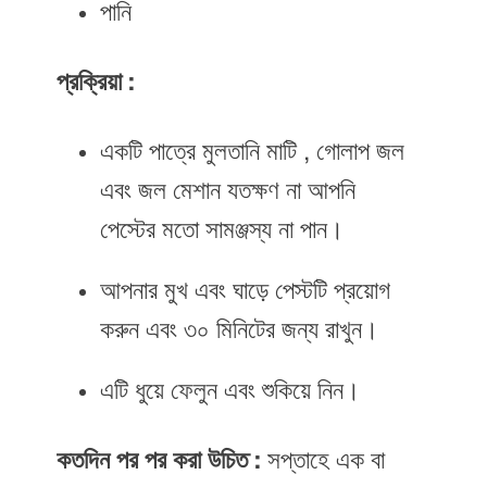
পানি
প্রক্রিয়া :
একটি পাত্রে মুলতানি মাটি , গোলাপ জল
এবং জল মেশান যতক্ষণ না আপনি
পেস্টের মতো সামঞ্জস্য না পান।
আপনার মুখ এবং ঘাড়ে পেস্টটি প্রয়োগ
করুন এবং ৩০ মিনিটের জন্য রাখুন।
এটি ধুয়ে ফেলুন এবং শুকিয়ে নিন।
কতদিন পর পর করা উচিত :
সপ্তাহে এক বা