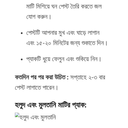
মাটি মিশিয়ে ঘন পেস্ট তৈরি করতে জল
যোগ করুন।
পেস্টটি আপনার মুখ এবং ঘাড়ে লাগান
এবং ১৫-২০ মিনিটের জন্য শুকাতে দিন।
প্যাকটি ধুয়ে ফেলুন এবং শুকিয়ে নিন।
কতদিন পর পর করা উচিত :
সপ্তাহে ২-৩ বার
পেস্ট লাগাতে পারেন।
হলুদ এবং মুলতানি মাটির প্যাক: