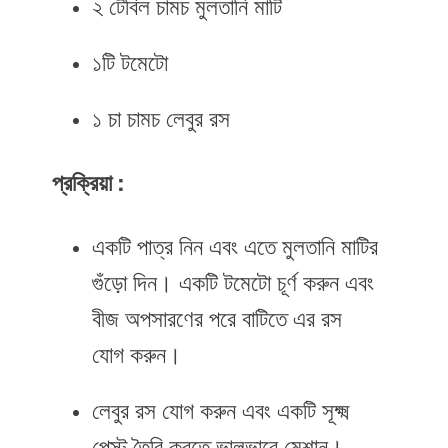
২ টেবিল চামচ মুলতানি মাটি
১টি টমেটো
১ চা চামচ লেবুর রস
প্রক্রিয়া :
একটি পাত্র নিন এবং এতে মুলতানি মাটির
গুঁড়ো দিন। একটি টমেটো চূর্ণ করুন এবং
বীজ অপসারণের পরে বাটিতে এর রস
যোগ করুন।
লেবুর রস যোগ করুন এবং একটি সূক্ষ্ম