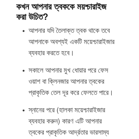
কখন আপনার ত্বককে ময়শ্চারাইজ
করা উচিত?
আপনার যদি তৈলাক্ত ত্বক থাকে তবে
আপনাকে অবশ্যই একটি ময়েশ্চারাইজার
ব্যবহার করতে হবে।
সকালে আপনার মুখ ধোয়ার পরে ফেস
ওয়াশ বা ক্লিনজার আপনার ত্বকের
প্রাকৃতিক তেল দূর করে ফেলতে পারে।
স্নানের পরে (হালকা ময়েশ্চারাইজার
ব্যবহার করুন) কারণ এটি আপনার
ত্বকের প্রাকৃতিক আর্দ্রতার ভারসাম্য