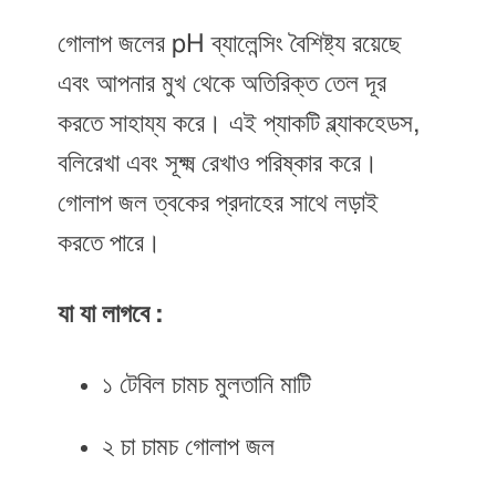
গোলাপ জলের pH ব্যালেন্সিং বৈশিষ্ট্য রয়েছে
এবং আপনার মুখ থেকে অতিরিক্ত তেল দূর
করতে সাহায্য করে। এই প্যাকটি ব্ল্যাকহেডস,
বলিরেখা এবং সূক্ষ্ম রেখাও পরিষ্কার করে।
গোলাপ জল ত্বকের প্রদাহের সাথে লড়াই
করতে পারে।
যা যা লাগবে :
১ টেবিল চামচ মুলতানি মাটি
২ চা চামচ গোলাপ জল