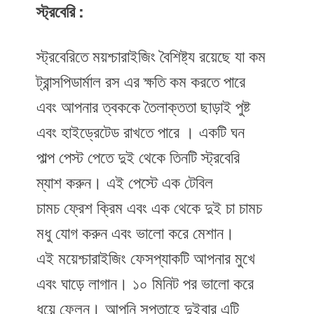
স্ট্রবেরি :
স্ট্রবেরিতে ময়শ্চারাইজিং বৈশিষ্ট্য রয়েছে যা কম
ট্রান্সপিডার্মাল রস এর ক্ষতি কম করতে পারে
এবং আপনার ত্বককে তৈলাক্ততা ছাড়াই পুষ্ট
এবং হাইড্রেটেড রাখতে পারে । একটি ঘন
পাল্প পেস্ট পেতে দুই থেকে তিনটি স্ট্রবেরি
ম্যাশ করুন। এই পেস্টে এক টেবিল
চামচ ফ্রেশ ক্রিম এবং এক থেকে দুই চা চামচ
মধু যোগ করুন এবং ভালো করে মেশান।
এই ময়েশ্চারাইজিং ফেসপ্যাকটি আপনার মুখে
এবং ঘাড়ে লাগান। ১০ মিনিট পর ভালো করে
ধুয়ে ফেলুন। আপনি সপ্তাহে দুইবার এটি