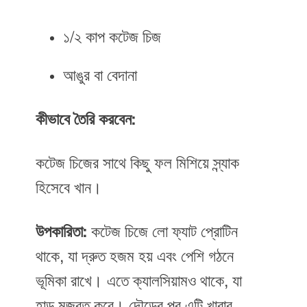
১/২ কাপ কটেজ চিজ
আঙুর বা বেদানা
কীভাবে তৈরি করবেন:
কটেজ চিজের সাথে কিছু ফল মিশিয়ে স্ন্যাক
হিসেবে খান।
উপকারিতা:
কটেজ চিজে লো ফ্যাট প্রোটিন
থাকে, যা দ্রুত হজম হয় এবং পেশি গঠনে
ভূমিকা রাখে। এতে ক্যালসিয়ামও থাকে, যা
হাড় মজবুত করে। দৌড়ের পর এটি খাবার