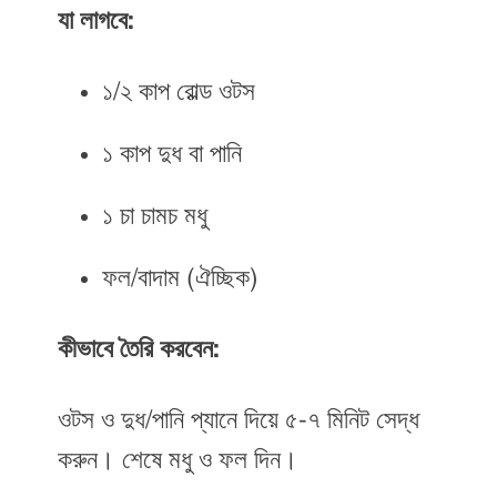
যা লাগবে:
১/২ কাপ রোল্ড ওটস
১ কাপ দুধ বা পানি
১ চা চামচ মধু
ফল/বাদাম (ঐচ্ছিক)
কীভাবে তৈরি করবেন:
ওটস ও দুধ/পানি প্যানে দিয়ে ৫-৭ মিনিট সেদ্ধ
করুন। শেষে মধু ও ফল দিন।