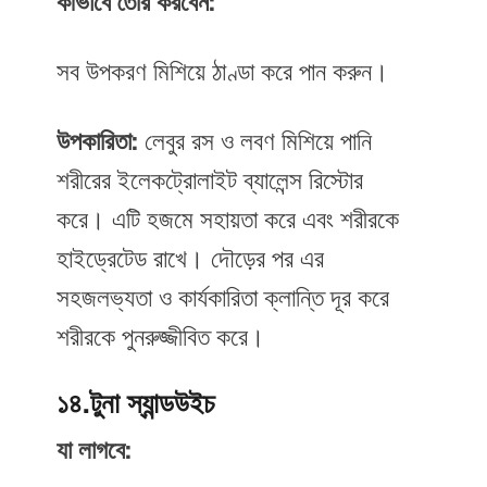
কীভাবে তৈরি করবেন:
সব উপকরণ মিশিয়ে ঠাণ্ডা করে পান করুন।
উপকারিতা:
লেবুর রস ও লবণ মিশিয়ে পানি
শরীরের ইলেকট্রোলাইট ব্যালেন্স রিস্টোর
করে। এটি হজমে সহায়তা করে এবং শরীরকে
হাইড্রেটেড রাখে। দৌড়ের পর এর
সহজলভ্যতা ও কার্যকারিতা ক্লান্তি দূর করে
শরীরকে পুনরুজ্জীবিত করে।
১৪.টুনা স্যান্ডউইচ
যা লাগবে: