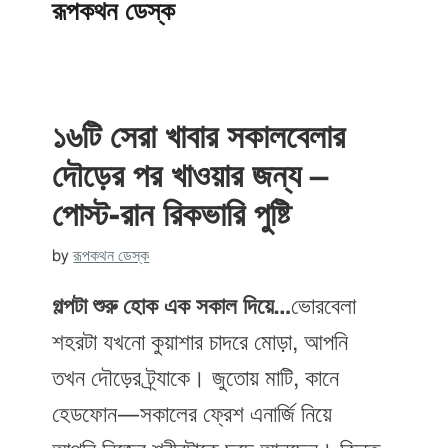
রূপকথন ডেস্ক
১৬টি সেরা খাবার সকালবেলার
দৌড়ের পর খাওয়ার জন্য –
পোস্ট-রান রিকভারি পুষ্টি
by
রূপকথন ডেস্ক
গল্পটা শুরু হোক এক সকাল দিয়ে…
ভোরবেলা
শহরটা যখনো কুয়াশার চাদরে মোড়া, আপনি
তখন দৌড়ের ট্র্যাকে। জুতোয় মাটি, কানে
হেডফোন—সকালের ফ্রেশ এনার্জি নিয়ে