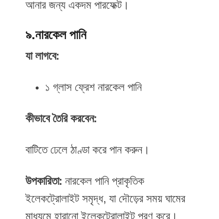
আনার জন্য একদম পারফেক্ট।
৯.নারকেল পানি
যা লাগবে:
১ গ্লাস ফ্রেশ নারকেল পানি
কীভাবে তৈরি করবেন:
বাটিতে ঢেলে ঠাণ্ডা করে পান করুন।
উপকারিতা:
নারকেল পানি প্রাকৃতিক
ইলেকট্রোলাইট সমৃদ্ধ, যা দৌড়ের সময় ঘামের
মাধ্যমে হারানো ইলেকট্রোলাইট পূরণ করে।