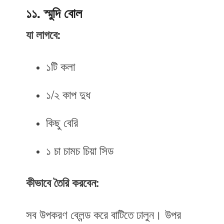
১১. স্মুদি বোল
যা লাগবে:
১টি কলা
১/২ কাপ দুধ
কিছু বেরি
১ চা চামচ চিয়া সিড
কীভাবে তৈরি করবেন:
সব উপকরণ ব্লেন্ড করে বাটিতে ঢালুন। উপর