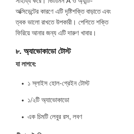
সাহায্য করে। ভিটামিন A ও অ্যান্টি-
অক্সিডেন্টের কারণে এটি দৃষ্টিশক্তি বাড়াতে এবং
ত্বক ভালো রাখতে উপকারী। পেশিতে শক্তি
ফিরিয়ে আনার জন্য এটি দারুণ খাবার।
৮. অ্যাভোকাডো টোস্ট
যা লাগবে:
১ স্লাইস হোল-গ্রেইন টোস্ট
১/২টি অ্যাভোকাডো
এক চিমটি লেবুর রস, লবণ