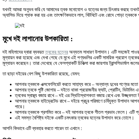
যখনই আমরা অনুভব করি যে আমাদের ত্বক মনোযোগ ও যত্নের জন্য চিৎকার করছে তখনই আম
অ্যাসিড দিয়ে প্যাক করা হয় এবং তাৎক্ষণিকভাবে লাল, খিটখিটে এবং রোদে পোড়া ত্বকক
মুখে দই লাগানোর উপকারিতা :
দই মহিলাদের দ্বারা ব্যবহৃত
ত্বকের যত্নের
অন্যতম সাধারণ উপাদান। এটি সহজেই পাওয়া যা
মূল্যায়ন করা হয়েছে এবং দেখা গেছে যে মুখে এই পণ্যগুলির একটি সাময়িক প্রয়োগ ত্ব
মূল্যায়ন করেছেন। তারা দেখেছে যে ফেসপ্যাকটি চিকিত্সা করা জায়গায় ট্রান্সপিডার্মাল 
তা ছাড়া দইয়ের বেশ কিছু উপকারিতা রয়েছে, যেমন:
আপনার ত্বককে এক্সফোলিয়েট করতে সাহায্য করে – অন্যান্য দুধের পণ্যের মতো
আপনার ত্বকে পুষ্টি জোগায় – দইতে থাকা প্রয়োজনীয় ফ্যাট, প্রোটিন, ভিটামিন
ত্বকের স্বাস্থ্য বজায় রাখে – দই এর স্থিতিস্থাপকতা বজায় রেখে এবং উজ্জ্বলত
আপনার ত্বককে হাইড্রেটেড রাখে – দইয়ে প্রচুর পরিমাণে চর্বিযুক্ত উপাদান আপন
পারে।
আপনার ত্বককে প্রশমিত করে – দই আপনার ত্বকে শীতল প্রভাব ফেলে। এটি প্
এই সমস্ত বৈশিষ্ট্য দইকে একটি চমৎকার ত্বকের যত্নের উপাদান করে তোলে।
আপনি কিভাবে এটি ব্যবহার করতে পারেন তা এখানে :