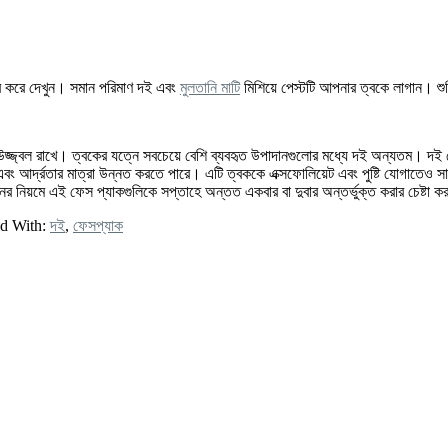
র করে দেখুন। সমান পরিমাণ দই এবং
মুলতানি মাটি
মিশিয়ে পেস্টটি আপনার ত্বকে লাগান। শুক
্জ্বল রাখে। ত্বকের যত্নে সবচেয়ে বেশি ব্যবহৃত উপাদানগুলোর মধ্যে দই অন্যতম। দই ফে
এবং আর্দ্রতার মাত্রা উন্নত করতে পারে। এটি ত্বককে এক্সফোলিয়েট এবং পুষ্টি যোগাতেও
র নিয়মে এই ফেস প্যাকগুলিকে সপ্তাহে অন্তত একবার বা দুবার অন্তর্ভুক্ত করার চেষ্টা ক
d With:
দই
,
ফেসপ্যাক