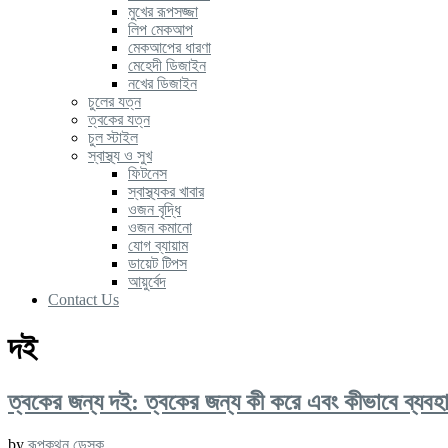
মুখের রূপসজ্জা
লিপ মেকআপ
মেকআপের ধারণা
মেহেদী ডিজাইন
নখের ডিজাইন
চুলের যত্ন
ত্বকের যত্ন
চুল স্টাইল
স্বাস্থ্য ও সুখ
ফিটনেস
স্বাস্থ্যকর খাবার
ওজন বৃদ্ধি
ওজন কমানো
যোগ ব্যায়াম
ডায়েট টিপস
আয়ুর্বেদ
Contact Us
দই
ত্বকের জন্য দই: ত্বকের জন্য কী করে এবং কীভাবে ব্যবহ
by
রূপকথন ডেস্ক