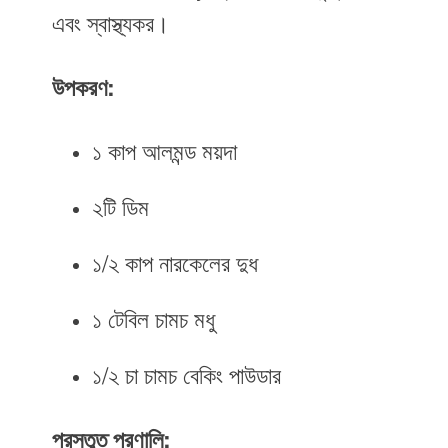
এবং স্বাস্থ্যকর।
উপকরণ:
১ কাপ আলমন্ড ময়দা
২টি ডিম
১/২ কাপ নারকেলের দুধ
১ টেবিল চামচ মধু
১/২ চা চামচ বেকিং পাউডার
প্রস্তুত প্রণালি: