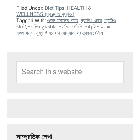
Filed Under:
Diet Tips
,
HEALTH &
WELLNESS (স্বাস্থ্য ও সুস্থতা)
Tagged With:
ওজন কমানোর খাবার
,
প্যালিও খাবার
,
প্যালিও
ডায়েট
,
প্যালিও ফুড প্ল্যান
,
প্যালিও রেসিপি
,
প্রাকৃতিক ডায়েট
,
সহজ রান্না
,
সুস্থ জীবনের খাদ্যাভ্যাস
,
স্বাস্থ্যকর রেসিপি
Primary
Search
Sidebar
this
website
সাম্প্রতিক লেখা