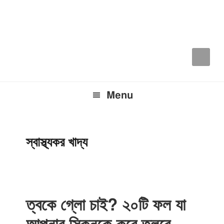
Skip
Skip
Skip
to
to
to
primary
main
primary
navigation
content
sidebar
Menu
স্বাস্থ্যকর খাদ্য
ত্বকে গ্লো চাই? ২০টি ফল যা