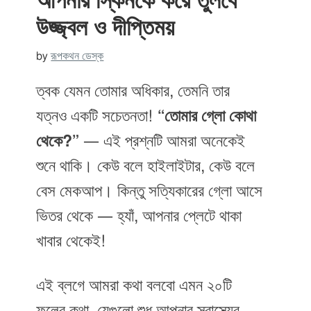
আপনার স্কিনকে করে তুলবে
উজ্জ্বল ও দীপ্তিময়
by
রূপকথন ডেস্ক
ত্বক যেমন তোমার অধিকার, তেমনি তার
যত্নও একটি সচেতনতা!
“তোমার গ্লো কোথা
থেকে?”
— এই প্রশ্নটি আমরা অনেকেই
শুনে থাকি। কেউ বলে হাইলাইটার, কেউ বলে
বেস মেকআপ। কিন্তু সত্যিকারের গ্লো আসে
ভিতর থেকে — হ্যাঁ, আপনার প্লেটে থাকা
খাবার থেকেই!
এই ব্লগে আমরা কথা বলবো এমন ২০টি