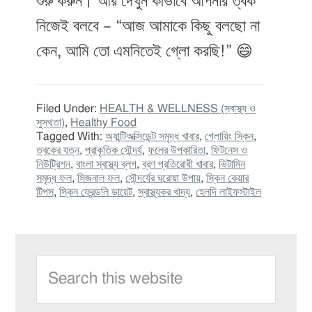
শুরু করুন। আর দেখুন কীভাবে আপনার ত্বক
নিজেই বলবে – “আজ আমাকে কিছু বলছো না
কেন, আমি তো এমনিতেই গ্লো করছি!” 😄
Filed Under:
HEALTH & WELLNESS (স্বাস্থ্য ও
সুস্থতা)
,
Healthy Food
Tagged With:
অ্যান্টিঅক্সিডেন্ট সমৃদ্ধ খাবার
,
গ্লোয়িং স্কিন
,
ত্বকের যত্ন
,
প্রাকৃতিক সৌন্দর্য
,
ফলের উপকারিতা
,
ফিটনেস ও
নিউট্রিশন
,
বাংলা স্বাস্থ্য ব্লগ
,
ব্রণ প্রতিরোধী খাবার
,
ভিটামিন
সমৃদ্ধ ফল
,
সিজনাল ফল
,
সৌন্দর্যের ঘরোয়া উপায়
,
স্কিন কেয়ার
টিপস
,
স্কিন ফ্রেন্ডলি ডায়েট
,
স্বাস্থ্যকর খাদ্য
,
হেলদি লাইফস্টাইল
Primary
Search
Sidebar
this
website