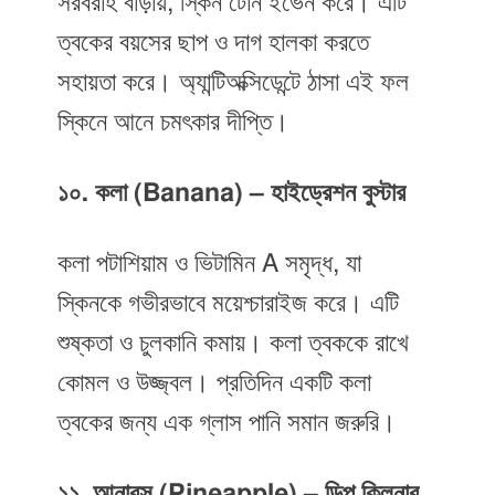
সরবরাহ বাড়ায়, স্কিন টোন ইভেন করে। এটি
ত্বকের বয়সের ছাপ ও দাগ হালকা করতে
সহায়তা করে। অ্যান্টিঅক্সিডেন্টে ঠাসা এই ফল
স্কিনে আনে চমৎকার দীপ্তি।
১০. কলা (Banana) – হাইড্রেশন বুস্টার
কলা পটাশিয়াম ও ভিটামিন A সমৃদ্ধ, যা
স্কিনকে গভীরভাবে ময়েশ্চারাইজ করে। এটি
শুষ্কতা ও চুলকানি কমায়। কলা ত্বককে রাখে
কোমল ও উজ্জ্বল। প্রতিদিন একটি কলা
ত্বকের জন্য এক গ্লাস পানি সমান জরুরি।
১১. আনারস (Pineapple) – ডিপ ক্লিনার