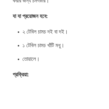
করার জন্য চমৎকার।
যা যা প্রয়োজন হবে:
২ টেবিল চামচ দই বা দই।
১ টেবিল চামচ খাঁটি মধু।
তোয়ালে।
প্রক্রিয়া: