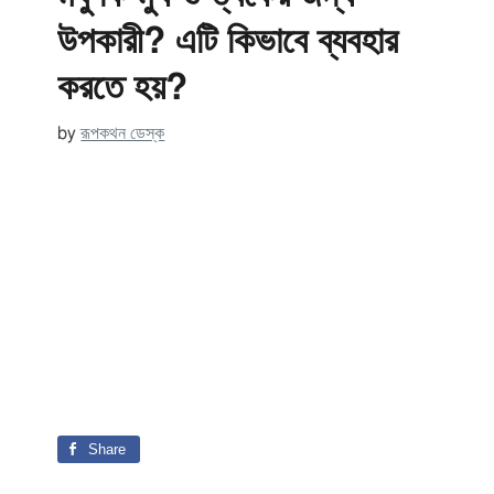
উপকারী? এটি কিভাবে ব্যবহার
করতে হয়?
by
রূপকথন ডেস্ক
Share