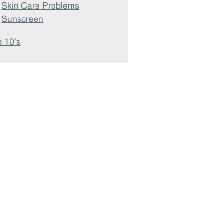
Skin Care Problems
Sunscreen
 10's