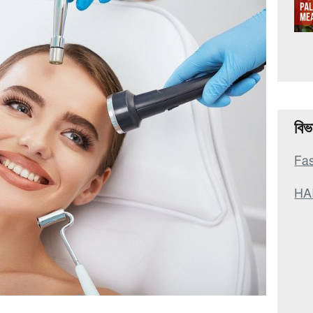
বিভ
Fa
HAI