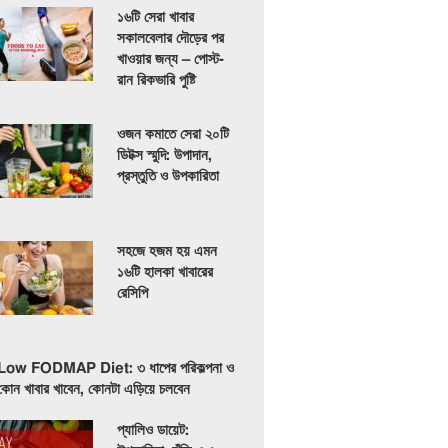
১৬টি সেরা খাবার
সকালবেলার দৌড়ের পর
খাওয়ার জন্য – পোস্ট-
রান রিকভারি পুষ্টি
ওজন কমাতে সেরা ২০টি
ডিটক্স স্মুদি: উপাদান,
প্রস্তুতি ও উপকারিতা
সহজে হজম হয় এমন
১৬টি হালকা খাবারের
রেসিপি
Low FODMAP Diet: ৩ ধাপের পরিকল্পনা ও
কোন খাবার খাবেন, কোনটা এড়িয়ে চলবেন
প্যালিও ডায়েট: