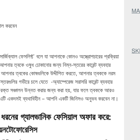
MA
়াল করবেন
SKI
সার্জিক্যাল ফেসলিফ্ট’ বলে যা আপনাকে কোনও অস্ত্রোপচারের প্রক্রিয়া
টি আপনার ত্বকে ওষুধ ঢোকানোর জন্য নিম্ন-স্তরের কারেন্ট ব্যবহার
ল আপনার ত্বকের কোষগুলিকে উদ্দীপিত করতে, আপনার ত্বককে নরম
্তরগুলির গভীরে চলে যেতে -অ্যাম্পেরেজ সরাসরি কারেন্ট ব্যবহার
ক্ত ​​​​সঞ্চালন উন্নত করার জন্য করা হয়, যার ফলে ত্বককে আরও
া! এটি একদমই ব্যথাবিহীন – আপনি একটি জিনিসও অনুভব করবেন না।
ই ধরনের গ্যালভানিক ফেসিয়াল অফার করে:
়নটোফোরেসিস