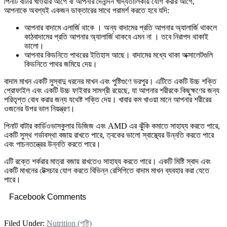
পিনাট বাটার খাওয়ার আগে বা আপনার দৈনন্দিন খাদ্যতালিকায় যোগ করার আগে,
আপনাকে অবশ্যই একজন ডাক্তারের সাথে পরামর্শ করতে হবে যদি:
আপনার বাদামে এলার্জি থাকে । অন্য বাদামের প্রতি আপনার অ্যালার্জি থাকলে
কাঠবাদামের প্রতি আপনার অ্যালার্জি থাকবে এমন না । তবে নিরাপদ থাকাই
ভালো।
আপনার কিডনিতে পাথরের ইতিহাস আছে। বাদামের মধ্যে থাকা অক্সালেটগুলি
কিডনিতে পাথর জমিয়ে দেয়।
বাদাম মাখন একটি সুস্বাদু ধরনের মাখন এবং পুষ্টিগুণে ভরপুর। এটিতে একটি উচ্চ শক্তি
প্রোফাইল এবং একটি উচ্চ ফাইবার সামগ্রী রয়েছে, যা আপনার শরীরকে কিছুক্ষণের জন্য
পরিতৃপ্ত বোধ করার জন্য যথেষ্ট শক্তি দেয়। খাবার কম খাওয়া মানে আপনার শরীরের
ওজনের উপর ভাল নিয়ন্ত্রণ।
পিনাট বাটার কার্ডিওভাসকুলার ডিজিজ এবং AMD এর ঝুঁকি কমাতে সাহায্য করতে পারে,
একটি সুস্থ গর্ভাবস্থা বজায় রাখতে পারে, ত্বকের ভালো স্বাস্থ্যের উন্নতি করতে পারে
এবং পাচনতন্ত্রের উন্নতি করতে পারে।
এটি রক্তে শর্করার মাত্রা বজায় রাখতেও সাহায্য করতে পারে। একটি মিষ্টি স্বাদ এবং
একটি মাখনের টেক্সচার যোগ করতে বিভিন্ন রেসিপিতে বাদাম মাখন ব্যবহার করা যেতে
পারে।
Facebook Comments
Filed Under:
Nutrition (পুষ্টি)