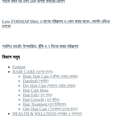
সহজে হজম হয় এমন ১৬টি হালকা খাবারের রেসিপি
Low FODMAP Diet: ৩ ধাপের পরিকল্পনা ও কোন খাবার খাবেন, কোনটা এড়িয়ে
চলবেন
প্যালিও ডায়েট: উপকারিতা, ঝুঁকি ও ৭ দিনের খাবার পরিকল্পনা
বিভাগ সমূহ
Fashion
HAIR CARE (চুলের যত্ন)
Basic Hair Care (বেসিক হেয়ার কেয়ার)
Dandruff (খুশকি)
Dry Hair Care (শুকনো হেয়ার কেয়ার)
Hair Care Ideas
Hair Fall ( চুল পড়া)
Hair Growth ( চুল বৃদ্ধি)
Hair Treatment (চুল চিকিৎসা)
Oily Hair Care ( তৈলাক্ত চুলের যত্ন)
HEALTH & WELLNESS (স্বাস্থ্য ও সুস্থতা)