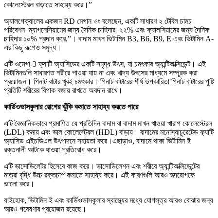
কোলেস্টেরল বাড়াতে সাহায্য করে।”
অ্যালগেক্যালের একজন RD মেগান ওং বলেছেন, একটি সাধারণ ২ টেবিল চামচ
পরিবেশন ম্যাগনেসিয়ামের জন্য দৈনিক চাহিদার ২২% এবং ক্যালসিয়ামের জন্য দৈনিক
চাহিদার ১০% প্রদান করে,”। বাদাম মাখন ভিটামিন B3, B6, B9, E এবং ভিটামিন A-
এর কিছু রূপেও সমৃদ্ধ।
এটি ওমেগা-3 ফ্যাটি অ্যাসিডের একটি সমৃদ্ধ উৎস, যা চমৎকার অ্যান্টিঅক্সিডেন্ট। এই
ভিটামিনগুলি সাধারণত শরীরে পাওয়া যায় না এবং খাদ্য উৎসের মাধ্যমে সম্পূরক করা
প্রয়োজন। পিনাট বাটার খুবই চমৎকার। পিনাট বাটারের শীর্ষ উপকারিতা পিনাট বাটারের পুষ্টি
প্রতিটি শরীরের বিপাক বজায় রাখতে অবদান রাখে।
কার্ডিওভাসকুলার রোগের ঝুঁকি কমাতে সাহায্য করতে পারে
এটি বৈজ্ঞানিকভাবে প্রমাণিত যে প্রতিদিন বাদাম বা বাদাম মাখন খাওয়া খারাপ কোলেস্টেরল
(LDL) কমায় এবং ভাল কোলেস্টেরল (HDL) বাড়ায়। বাদামের মনোস্যাচুরেটেড ফ্যাটি
অ্যাসিড এইচডিএল উৎপাদনে সহায়তা করে।এছাড়াও, বাদামে থাকা ভিটামিন ই
রক্তনালী আটকে যাওয়া প্রতিরোধ করে।
এটি ভাসোডিলেটর হিসেবে কাজ করে। ভাসোডিলেশন এবং শরীরে অ্যান্টিঅক্সিডেন্টের
মাত্রা বৃদ্ধি উচ্চ রক্তচাপ কমাতে সাহায্য করে। এই কারণগুলি আরও হৃদরোগকে
ভালো করে।
যাইহোক, ভিটামিন ই এবং কার্ডিওভাসকুলার স্বাস্থ্যের মধ্যে যোগসূত্র আরও বোঝার জন্য
আরও গবেষণার প্রয়োজন রয়েছে।