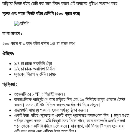
বাড়িতে পিনাট বাটার তৈরি করা ভাল বিকল্প কারণ এটি বাদামের পুষ্টিগুণ সংরক্ষণ করে।
দ্রুত এবং সহজ পিনাট বাটার রেসিপি (৫০০ গ্রাম করে)
যা যা লাগবে :
৫০০ গ্রাম বা ৩ কাপ কাঁচা বাদাম ১/৪ চা চামচ লবণ
ঐচ্ছিক:
১/৪ চা চামচ দারুচিনি গুঁড়া
১/২ চা চামচ ভ্যানিলা নির্যাস
ম্যাপেল সিরাপ ২ টেবিল চামচ
প্রক্রিয়া :
ওভেনটি ৩৫০ °F এ প্রিহিট করুন।
বাদামগুলিকে পার্চমেন্ট পেপারে ছড়িয়ে দিন এবং ১০ মিনিটের জন্য ওভেনে টোস্ট
করুন। সমান টোস্টিং নিশ্চিত করতে অর্ধেক পথ দিয়ে নাড়ুন।
বাদামগুলি সামান্য গরম না হওয়া পর্যন্ত ঠান্ডা করুন।
একটি উচ্চ-গতির ব্লেন্ডার বা একটি খাদ্য প্রসেসরে বাদামগুলো নিন । মসৃণ হওয়া
পর্যন্ত ব্লেন্ড করুন। এটি কিছুটা সময় নিতে পারে, তবে বাদামগুলি একটি গলদা
গঠন থেকে একটি ক্রিমিতে চলে যাবে। মাঝপথে, যদি মিশ্রণটি গরম হয়ে যায়,
এটি বন্ধ করুন এবং এটিকে ঠান্ডা হতে দিন।