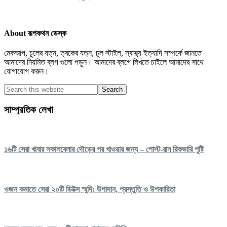
About
রূপকথন ডেস্ক
মেকআপ, চুলের যত্ন, ত্বকের যত্ন, চুল স্টাইল, স্বাস্থ্য ইত্যাদি সম্পৰ্কে জানতে
আমাদের নিয়মিত ব্লগ গুলো পড়ুন। আমাদের ব্লগে লিখতে চাইলে আমাদের সাথে
যোগাযোগ করুন।
Primary
Search
this
Sidebar
website
সাম্প্রতিক লেখা
১৬টি সেরা খাবার সকালবেলার দৌড়ের পর খাওয়ার জন্য – পোস্ট-রান রিকভারি পুষ্টি
ওজন কমাতে সেরা ২০টি ডিটক্স স্মুদি: উপাদান, প্রস্তুতি ও উপকারিতা