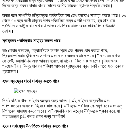
সঠিক কার্যকারিতার জন্য প্রয়োজনীয়। ইঁদুরের উপর একটি গবেষণায় দেখা গেছে যে ২৮
দিনের জন্য বারবার বাদাম খাওয়া তাদের জ্ঞানীয় আচরণে ব্যাপক উন্নতি দেখায়।
বাদাম বয়স-সম্পর্কিত মস্তিষ্কের কার্যকারিতা ক্ষয় রোধ করতেও সাহায্য করতে পারে। ৫০
থেকে ৭০ বছর বয়সী মানুষের উপর পরিচালিত অন্য একটি গবেষণায়, ছয় মাস ধরে
প্রতিদিন ৩ আউন্স বাদাম খাওয়া তাদের সামগ্রিক মস্তিষ্কের কার্যকারিতার উন্নতি
দেখায়।
স্বাস্থ্যকর গর্ভাবস্থায় সাহায্য করতে পারে
ডাঃ বোয়ার বলেছেন, “ক্যালসিয়াম অকাল শ্রম এবং প্রসব রোধ করতে পারে,
প্রিক্ল্যাম্পসিয়ার ঝুঁকি কমাতে পারে এবং বাচ্চার ওজন বাড়াতে পারে।” বাদামের মাখনে
ফোলেট, ক্যালসিয়াম এবং আয়রন রয়েছে যা মায়ের শক্তি এবং ভ্রূণের বৃদ্ধির জন্য
প্রয়োজনীয়। কিন্তু খাওয়ার পরিমাণ আপনার স্বাস্থ্যসেবা প্রদানকারীর মতে যত্ন নেওয়া
প্রয়োজন।
হজম স্বাস্থ্যের সাথে সাহায্য করতে পারে
পিনাট বাটারে থাকা ফাইবার অন্ত্রের জন্য ভালো। এই ফাইবার অদ্রবণীয় এবং
পরিপাকতন্ত্রে আস্তরণ হিসেবে কাজ করে। এটি হজম প্রক্রিয়াকে মসৃণ করে এবং মসৃণ
নির্গমনেও সাহায্য করতে পারে। এটি এমনকি ভাল অন্ত্রের উদ্ভিদকে প্রচার করে, যা
পাচনতন্ত্রের pH বজায় রাখার জন্য অপরিহার্য।
হাড়ের স্বাস্থ্যের উন্নতিতে সাহায্য করতে পারে