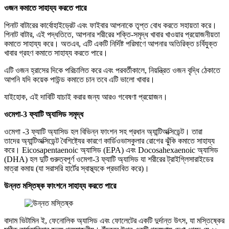
ওজন কমাতে সাহায্য করতে পারে
পিনাট বাটারের কার্বোহাইড্রেট এবং ফাইবার আপনাকে তৃপ্ত বোধ করতে সহায়তা করে।
পিনাট বাটার, এই পদ্ধতিতে, আপনার শরীরের শক্তি-সমৃদ্ধ খাবার খাওয়ার প্রয়োজনীয়তা
কমাতে সাহায্য করে। অতএব, এটি একটি নির্দিষ্ট পরিমাণে আপনার অতিরিক্ত চর্বিযুক্ত
খাবার গ্রহণ কমাতে সাহায্য করতে পারে।
এটি ওজন হ্রাসের দিকে পরিচালিত করে এবং পরবর্তীকালে, নিয়ন্ত্রিত ওজন বৃদ্ধি ঠেকাতে
আপনি যদি কয়েক পাউন্ড কমাতে চান তবে এটি ভালো খাবার।
যাইহোক, এই দাবিটি যাচাই করার জন্য আরও গবেষণা প্রয়োজন।
ওমেগা-3 ফ্যাটি অ্যাসিড সমৃদ্ধ
ওমেগা -3 ফ্যাটি অ্যাসিড হল বিভিন্ন ফাংশন সহ প্রধান অ্যান্টিঅক্সিডেন্ট। তারা
তাদের অ্যান্টিঅক্সিডেন্ট বৈশিষ্ট্যের কারণে কার্ডিওভাসকুলার রোগের ঝুঁকি কমাতে সাহায্য
করে। Eicosapentaenoic অ্যাসিড (EPA) এবং Docosahexaenoic অ্যাসিড
(DHA) হল দুটি গুরুত্বপূর্ণ ওমেগা-3 ফ্যাটি অ্যাসিড যা শরীরের ট্রাইগ্লিসারাইডের
মাত্রা কমায় (যা সরাসরি হার্টের স্বাস্থ্যকে প্রভাবিত করে)।
উন্নত মস্তিষ্ক ফাংশনে সাহায্য করতে পারে
বাদাম ভিটামিন ই, ফেনোলিক অ্যাসিড এবং ফোলেটের একটি দুর্দান্ত উৎস, যা মস্তিষ্কের