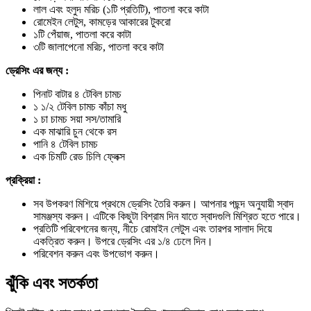
লাল এবং হলুদ মরিচ (১টি প্রতিটি), পাতলা করে কাটা
রোমেইন লেটুস, কামড়ের আকারের টুকরো
১টি পেঁয়াজ, পাতলা করে কাটা
৩টি জালাপেনো মরিচ, পাতলা করে কাটা
ড্রেসিং এর জন্য :
পিনাট বাটার ৪ টেবিল চামচ
১ ১/২ টেবিল চামচ কাঁচা মধু
১ চা চামচ সয়া সস/তামারি
এক মাঝারি চুন থেকে রস
পানি ৪ টেবিল চামচ
এক চিমটি রেড চিলি ফ্লেক্স
প্রক্রিয়া :
সব উপকরণ মিশিয়ে প্রথমে ড্রেসিং তৈরি করুন। আপনার পছন্দ অনুযায়ী স্বাদ
সামঞ্জস্য করুন। এটিকে কিছুটা বিশ্রাম দিন যাতে স্বাদগুলি মিশ্রিত হতে পারে।
প্রতিটি পরিবেশনের জন্য, নীচে রোমাইন লেটুস এবং তারপর সালাদ দিয়ে
একত্রিত করুন। উপরে ড্রেসিং এর ১/৪ ঢেলে দিন।
পরিবেশন করুন এবং উপভোগ করুন।
ঝুঁকি এবং সতর্কতা