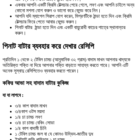
একবার আপনি একটি ক্রিমি টেক্সচার পেয়ে গেলে, লবণ এবং আপনি চাইলে অন্য
কোনো মশলা যোগ করুন ও ভালো করে ব্লেন্ড করে নিন।
আপনি যদি ম্যাপেল সিরাপ যোগ করেন, মিশ্রণটিকে ঠান্ডা হতে দিন এবং ক্রিমি
টেক্সচার ফিরে পেতে আবার ব্লেন্ড করুন।
পিনাট বাটার ঠান্ডা হতে দিন এবং একটি বায়ুরোধী কাচের পাত্রে স্থানান্তর
করুন।
পিনাট বাটার ব্যবহার করে দেখার রেসিপি
প্রতিদিন ১ থেকে ২ টেবিল চামচ (আনুমানিক ৩২ গ্রাম) বাদাম মাখন আপনার খাদ্যকে
অতিরিক্ত শক্তি না দিয়ে আপনার শক্তি বাড়াতে সাহায্য করতে পারে। আপনি এটি
অনেক সুস্বাদু রেসিপিতেও ব্যবহার করতে পারেন।
কফির আভা সহ বাদাম বাটার কুকিজ
যা যা লাগবে :
৩/৪ কাপ বাদাম মাখন
৩/৪কাপ ওটস ময়দা
১/৪ চা চামচ লবণ
৩/৪ চা চামচ বেকিং সোডা
১/৪ কাপ বাদামী চিনি
১ টেবিল চামচ জল বা যে কোনও উদ্ভিদ-জাতীয় দুধ
ইন্সট্যান্ট কফি পাউডার ২ চা চামচ