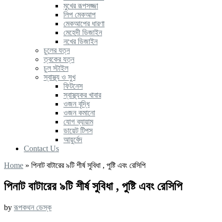
মুখের রূপসজ্জা
লিপ মেকআপ
মেকআপের ধারণা
মেহেদী ডিজাইন
নখের ডিজাইন
চুলের যত্ন
ত্বকের যত্ন
চুল স্টাইল
স্বাস্থ্য ও সুখ
ফিটনেস
স্বাস্থ্যকর খাবার
ওজন বৃদ্ধি
ওজন কমানো
যোগ ব্যায়াম
ডায়েট টিপস
আয়ুর্বেদ
Contact Us
Home
»
পিনাট বাটারের ৯টি শীর্ষ সুবিধা , পুষ্টি এবং রেসিপি
পিনাট বাটারের ৯টি শীর্ষ সুবিধা , পুষ্টি এবং রেসিপি
by
রূপকথন ডেস্ক