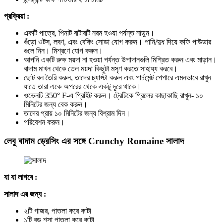
প্রক্রিয়া :
একটি পাত্রে, পিনাট বাটারটি নরম হওয়া পর্যন্ত নাড়ুন।
গুঁড়ো ওটস, লবণ, এবং বেকিং সোডা যোগ করুন। পানি/দুধ দিয়ে কফি পাউডার
গুলে নিন। মিশ্রণে যোগ করুন।
আপনি একটি রুক্ষ ময়দা না হওয়া পর্যন্ত উপাদানগুলি মিশ্রিত করুন এবং মাড়ান।
বাদাম মাখন থেকে তেল ময়দা কিছুটা মসৃণ করতে সাহায্য করবে।
ছোট বল তৈরি করুন, তাদের চ্যাপ্টা করুন এবং পার্চমেন্ট পেপারে এমনভাবে রাখুন
যাতে তারা একে অপরের থেকে একটু দূরে থাকে।
ওভেনটি 350° F-এ প্রিহিট করুন। ট্রেটিকে গ্রিলের কাছাকাছি রাখুন- ১০
মিনিটের জন্য বেক করুন।
তাদের প্রায় ১০ মিনিটের জন্য বিশ্রাম দিন।
পরিবেশন করুন।
লেবু বাদাম ড্রেসিং এর সঙ্গে Crunchy Romaine সালাদ
যা যা লাগবে :
সালাদ এর জন্য :
২টি গাজর, পাতলা করে কাটা
১টি বড় শসা পাতলা করে কাটা