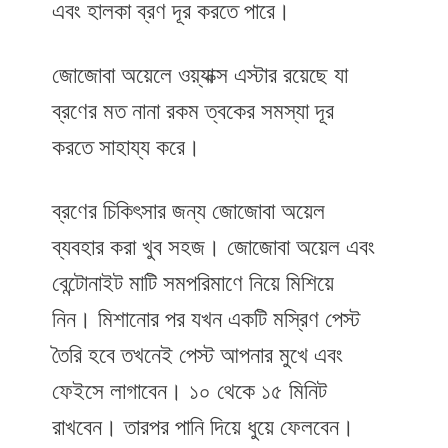
এবং হালকা ব্রণ দূর করতে পারে।
জোজোবা অয়েলে ওয়্যাক্স এস্টার রয়েছে যা
ব্রণের মত নানা রকম ত্বকের সমস্যা দূর
করতে সাহায্য করে।
ব্রণের চিকিৎসার জন্য জোজোবা অয়েল
ব্যবহার করা খুব সহজ। জোজোবা অয়েল এবং
বেন্টোনাইট মাটি সমপরিমাণে নিয়ে মিশিয়ে
নিন। মিশানোর পর যখন একটি মস্রিণ পেস্ট
তৈরি হবে তখনেই পেস্ট আপনার মুখে এবং
ফেইসে লাগাবেন। ১০ থেকে ১৫ মিনিট
রাখবেন। তারপর পানি দিয়ে ধুয়ে ফেলবেন।