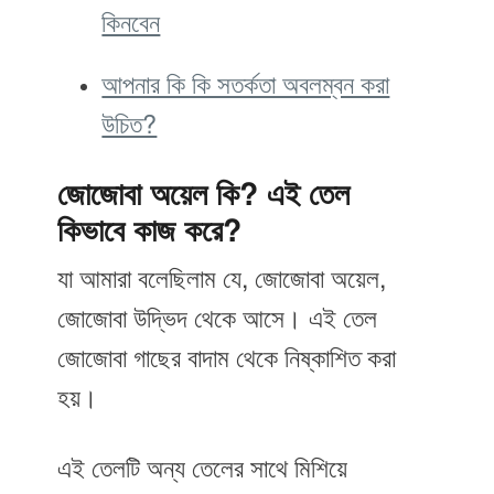
কিনবেন
আপনার কি কি সতর্কতা অবলম্বন করা
উচিত?
জোজোবা অয়েল কি? এই তেল
কিভাবে কাজ করে?
যা আমারা বলেছিলাম যে, জোজোবা অয়েল,
জোজোবা উদ্ভিদ থেকে আসে। এই তেল
জোজোবা গাছের বাদাম থেকে নিষ্কাশিত করা
হয়।
এই তেলটি অন্য তেলের সাথে মিশিয়ে