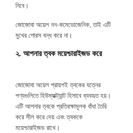
নিবে।
জোজোবা অয়েল নন-কমেডোজেনিক, তাই এটি
মুখের পোরস বন্ধ করে না।
২. আপনার ত্বক ময়েশ্চারাইজড করে
জোজোবা অয়েল প্রায়শই ত্বকের যত্নের
পণ্যগুলিতে হিউম্যাক্ট্যান্ট হিসাবে ব্যবহৃত হয়।
এটি আপনার ত্বকে প্রতিরক্ষামূলক বাঁধা তৈরি
করে সীল করে দেয় এবং ত্বককে
ময়েশ্চারাইজড রাখে।