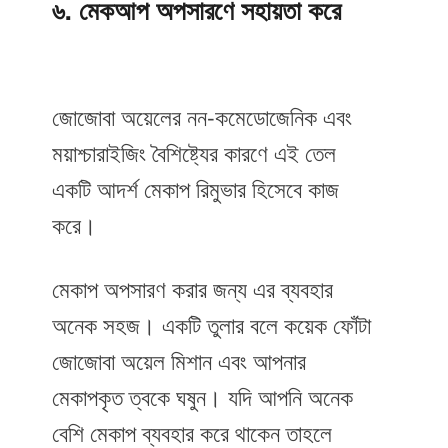
৬. মেকআপ অপসারণে সহায়তা করে
জোজোবা অয়েলের নন-কমেডোজেনিক এবং
ময়াশ্চারাইজিং বৈশিষ্ট্যের কারণে এই তেল
একটি আদর্শ মেকাপ রিমুভার হিসেবে কাজ
করে।
মেকাপ অপসারণ করার জন্য এর ব্যবহার
অনেক সহজ। একটি তুলার বলে কয়েক ফোঁটা
জোজোবা অয়েল মিশান এবং আপনার
মেকাপকৃত ত্বকে ঘষুন। যদি আপনি অনেক
বেশি মেকাপ ব্যবহার করে থাকেন তাহলে