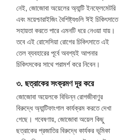
নেই, জোজোবা অয়েলের অ্যান্টি ইনফ্লেমেটরি
এবং ময়েশ্চারাইজিং বৈশিষ্ট্যগুলি ঈই চিকিৎসাতে
সহায়তা করতে পারে এমনটি ধরে নেওয়া যায়।
তবে এই রোসেসিয়া রোগের চিকিৎসাতে এই
তেল ব্যবহারের পূর্বে অবশ্যই আপনার
চিকিৎসকের সাথে পরামর্শ করে নিবেন।
৩
.
ছত্রাকের
সংক্রমণ
দূর
করে
জোজোবা অয়েলকে বিভিন্ন রোগজীবাণুর
বিরুদ্ধে অ্যান্টিফাংগাল কার্যক্রম করতে দেখা
গেছে। গবেষণায়, জোজোবা অয়েল কিছু
ছত্রাকের প্রজাতির বিরুদ্ধে কার্যকর ভূমিকা