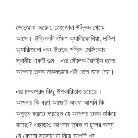
জোজোবা অয়েল, জোজোবা উদ্ভিদ থেকে
আসে। উদ্ভিদটি দক্ষিণ ক্যালিফোর্নিয়া, দক্ষিণ
অ্যারিজোনা এবং উত্তর-পশ্চিম মেক্সিকোর
স্থানীয় একটি গুল্ম। এর মৌলিক বৈশিষ্ট্য হলো
আপনার ত্বক দারুনভাবে এই তেল শুষে নেয়।
এর চমকপ্রদ কিছু উপকারিতাও রয়েছে।
আপনার কি ব্রণ আছে? অথবা আপনি কি
অনুভব করতে পারছেন যে আপনার ত্বক শুকিয়ে
যাচ্ছে? এছাড়াও আপনার ত্বক বা চুলের অন্য
যে কোনো সমস্যা যা নিয়ে আপনি খুব