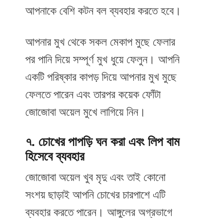
আপনাকে বেশি কটন বল ব্যবহার করতে হবে।
আপনার মুখ থেকে সকল মেকাপ মুছে ফেলার
পর পানি দিয়ে সম্পূর্ণ মুখ ধুয়ে ফেলুন। আপনি
একটি পরিষ্কার কাপড় দিয়ে আপনার মুখ মুছে
ফেলতে পারেন এবং তারপর কয়েক ফোঁটা
জোজোবা অয়েল মুখে লাগিয়ে নিন।
৭
.
চোখের
পাপড়ি
ঘন
করা
এবং
লিপ
বাম
হিসেবে
ব্যবহার
জোজোবা অয়েল খুব মৃদু এবং তাই কোনো
সংশয় ছাড়াই আপনি চোখের চারপাশে এটি
ব্যবহার করতে পারেন। আঙ্গুলের অগ্রভাগে