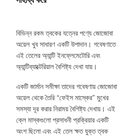
সাহায্য করে
বিভিন্ন রকম ত্বকের যত্নের পণ্যে জোজোবা
অয়েল খুব সাধারণ একটি উপাদান। গবেষণাতে
এই তেলের অ্যান্টি ইনফ্লেমেটোরি এবং
অ্যান্টিব্যাক্টেরিয়াল বৈশিষ্ট্য দেখা যায়।
একটি জার্মান সমীক্ষা তাদের গবেষণায় জোজোবা
অয়েল থেকে তৈরি “ফেইস মাস্কের” মুখের
সমস্যা দূর করার নিরাময় বৈশিষ্ট্য দেখায়। এই
ক্লে মাস্কগুলো প্রসাধনী প্রক্রিয়ার একটি
অংশ ছিলো এবং এই তেল ক্ষত যুক্ত ত্বক