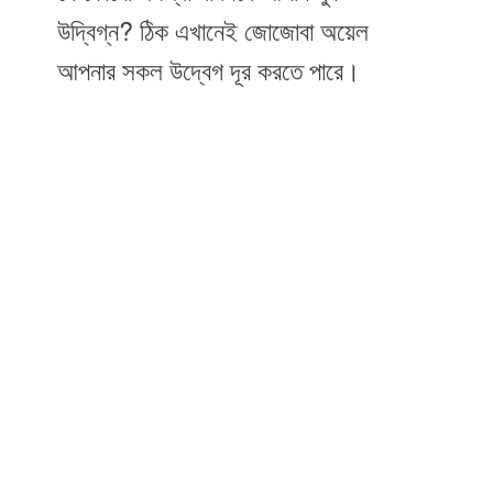
উদ্বিগ্ন? ঠিক এখানেই জোজোবা অয়েল
আপনার সকল উদ্বেগ দূর করতে পারে।