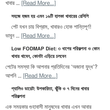
about
খাবার …
[Read More...]
ওজন
সহজে হজম হয় এমন ১৬টি হালকা খাবারের রেসিপি
কমাতে
পেট যখন চায় বিশ্রাম, খাবারও হোক শান্তিপূর্ণ!
সেরা
about
ভাবুন …
[Read More...]
২০টি
সহজে
ডিটক্স
Low FODMAP Diet: ৩ ধাপের পরিকল্পনা ও কোন
হজম
স্মুদি:
খাবার খাবেন, কোনটা এড়িয়ে চলবেন
হয়
উপাদান,
পেটের সমস্যা কি আপনার প্রতিদিনের ‘অজানা যুদ্ধ’?
এমন
প্রস্তুতি
about
আপনি …
[Read More...]
১৬টি
ও
Low
হালকা
প্যালিও ডায়েট: উপকারিতা, ঝুঁকি ও ৭ দিনের খাবার
উপকারিতা
FODMAP
পরিকল্পনা
খাবারের
Diet:
রেসিপি
এক সময়কার গুহাবাসী মানুষদের খাবার এখন আবার