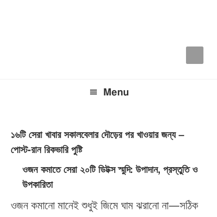
Skip
Skip
Skip
to
to
to
primary
main
primary
navigation
content
sidebar
Menu
১৬টি সেরা খাবার সকালবেলার দৌড়ের পর খাওয়ার জন্য –
পোস্ট-রান রিকভারি পুষ্টি
ওজন কমাতে সেরা ২০টি ডিটক্স স্মুদি: উপাদান, প্রস্তুতি ও
উপকারিতা
ওজন কমানো মানেই শুধুই জিমে ঘাম ঝরানো না—সঠিক