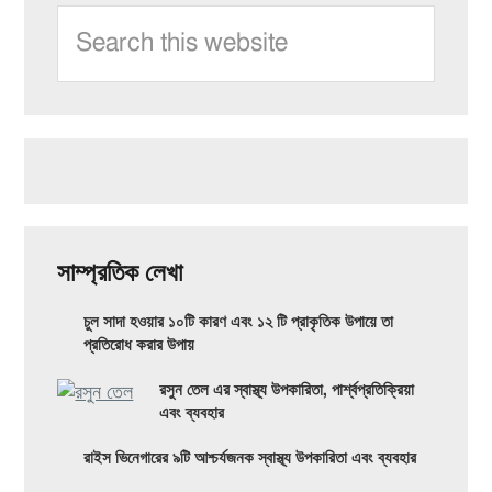
কন্ডিশনার
Search
জন্য!
Sidebar
থেরাপি:
this
মূল
website
উপকারিতা,
প্রকার
এবং
সম্ভাব্য
পার্শ্বপ্রতিক্রিয়া
সাম্প্রতিক লেখা
যা
চুল সাদা হওয়ার ১০টি কারণ এবং ১২ টি প্রাকৃতিক উপায়ে তা
আপনাকে
প্রতিরোধ করার উপায়
জানতে
রসুন তেল এর স্বাস্থ্য উপকারিতা, পার্শ্বপ্রতিক্রিয়া
এবং ব্যবহার
হবে
রাইস ভিনেগারের ৯টি আশ্চর্যজনক স্বাস্থ্য উপকারিতা এবং ব্যবহার