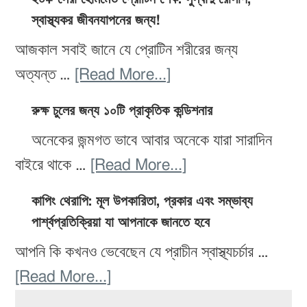
শরীরের
ডায়েট
স্বাস্থ্যকর জীবনযাপনের জন্য!
পথ
জন্য
রেসিপি:
যা
আজকাল সবাই জানে যে প্রোটিন শরীরের জন্য
সেরা
স্বাস্থ্যকর
আপনাকে
about
অত্যন্ত …
[Read More...]
১২টি
এবং
সুস্থ
২০+
খাবার!
সহজ
রুক্ষ চুলের জন্য ১০টি প্রাকৃতিক কন্ডিশনার
ও
সেরা
প্রস্তুত
অনেকের জন্মগত ভাবে আবার অনেকে যারা সারাদিন
সুন্দর
হোমমেড
করার
about
বাইরে থাকে …
[Read More...]
রাখবে
প্রোটিন
জন্য
রুক্ষ
শেক:
কাপিং থেরাপি: মূল উপকারিতা, প্রকার এবং সম্ভাব্য
১৫টি
চুলের
সুস্বাদু
পার্শ্বপ্রতিক্রিয়া যা আপনাকে জানতে হবে
সেরা
জন্য
রেসিপি,
আপনি কি কখনও ভেবেছেন যে প্রাচীন স্বাস্থ্যচর্চার …
রেসিপি
১০টি
স্বাস্থ্যকর
about
[Read More...]
প্রাকৃতিক
জীবনযাপনের
Primary
কাপিং