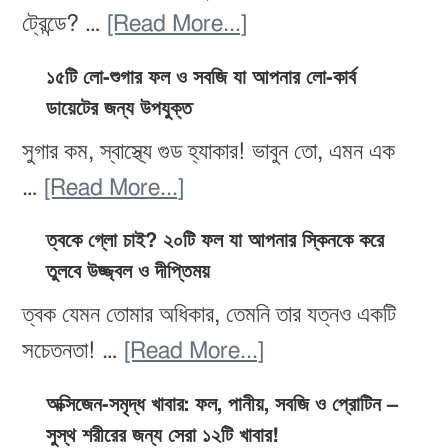
৩
about
ট্রেন্ডে? …
[Read More...]
ধাপের
প্যালিও
পরিকল্পনা
১৫টি লো-শুগার ফল ও সবজি যা আপনার লো-কার্ব
ডায়েট:
ডায়েটের জন্য উপযুক্ত
ও
উপকারিতা,
কোন
সুগার কম, স্বাস্থ্যে গুড হ্যাকার! ভাবুন তো, এমন এক
ঝুঁকি
খাবার
about
…
[Read More...]
ও
খাবেন,
১৫টি
৭
ত্বকে গ্লো চাই? ২০টি ফল যা আপনার স্কিনকে করে
কোনটা
লো-
তুলবে উজ্জ্বল ও দীপ্তিময়
দিনের
এড়িয়ে
শুগার
খাবার
ত্বক যেমন তোমার অধিকার, তেমনি তার যত্নও একটি
চলবেন
ফল
পরিকল্পনা
about
সচেতনতা! …
[Read More...]
ও
ত্বকে
সবজি
অক্সিজেন-সমৃদ্ধ খাবার: ফল, পানীয়, সবজি ও প্রোটিন –
গ্লো
সুস্থ শরীরের জন্য সেরা ১২টি খাবার!
যা