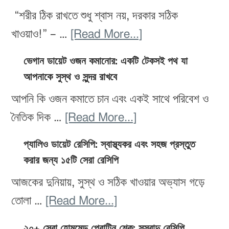
চাই?
আপনার
“শরীর ঠিক রাখতে শুধু শ্বাস নয়, দরকার সঠিক
২০টি
লো-
about
খাওয়াও!” – …
[Read More...]
ফল
কার্ব
অক্সিজেন-
যা
ভেগান ডায়েট ওজন কমানোর: একটি টেকসই পথ যা
ডায়েটের
সমৃদ্ধ
আপনাকে সুস্থ ও সুন্দর রাখবে
আপনার
জন্য
খাবার:
স্কিনকে
আপনি কি ওজন কমাতে চান এবং একই সাথে পরিবেশ ও
উপযুক্ত
ফল,
করে
about
নৈতিক দিক …
[Read More...]
পানীয়,
তুলবে
ভেগান
সবজি
প্যালিও ডায়েট রেসিপি: স্বাস্থ্যকর এবং সহজ প্রস্তুত
উজ্জ্বল
ডায়েট
করার জন্য ১৫টি সেরা রেসিপি
ও
ও
ওজন
প্রোটিন
আজকের দুনিয়ায়, সুস্থ ও সঠিক খাওয়ার অভ্যাস গড়ে
দীপ্তিময়
কমানোর:
–
about
তোলা …
[Read More...]
একটি
সুস্থ
প্যালিও
টেকসই
২০+ সেরা হোমমেড প্রোটিন শেক: সুস্বাদু রেসিপি,