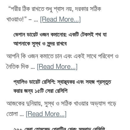
চাই?
আপনার
“শরীর ঠিক রাখতে শুধু শ্বাস নয়, দরকার সঠিক
২০টি
লো-
about
খাওয়াও!” – …
[Read More...]
ফল
কার্ব
অক্সিজেন-
যা
ভেগান ডায়েট ওজন কমানোর: একটি টেকসই পথ যা
ডায়েটের
সমৃদ্ধ
আপনাকে সুস্থ ও সুন্দর রাখবে
আপনার
জন্য
খাবার:
স্কিনকে
আপনি কি ওজন কমাতে চান এবং একই সাথে পরিবেশ ও
উপযুক্ত
ফল,
করে
about
নৈতিক দিক …
[Read More...]
পানীয়,
তুলবে
ভেগান
সবজি
প্যালিও ডায়েট রেসিপি: স্বাস্থ্যকর এবং সহজ প্রস্তুত
উজ্জ্বল
ডায়েট
করার জন্য ১৫টি সেরা রেসিপি
ও
ও
ওজন
প্রোটিন
আজকের দুনিয়ায়, সুস্থ ও সঠিক খাওয়ার অভ্যাস গড়ে
দীপ্তিময়
কমানোর:
–
about
তোলা …
[Read More...]
একটি
সুস্থ
প্যালিও
টেকসই
২০+ সেরা হোমমেড প্রোটিন শেক: সুস্বাদু রেসিপি,