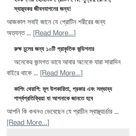
শরীরের
ডায়েট
স্বাস্থ্যকর জীবনযাপনের জন্য!
পথ
জন্য
রেসিপি:
যা
আজকাল সবাই জানে যে প্রোটিন শরীরের জন্য
সেরা
স্বাস্থ্যকর
আপনাকে
about
অত্যন্ত …
[Read More...]
১২টি
এবং
সুস্থ
২০+
খাবার!
সহজ
রুক্ষ চুলের জন্য ১০টি প্রাকৃতিক কন্ডিশনার
ও
সেরা
প্রস্তুত
অনেকের জন্মগত ভাবে আবার অনেকে যারা সারাদিন
সুন্দর
হোমমেড
করার
about
বাইরে থাকে …
[Read More...]
রাখবে
প্রোটিন
জন্য
রুক্ষ
শেক:
কাপিং থেরাপি: মূল উপকারিতা, প্রকার এবং সম্ভাব্য
১৫টি
চুলের
সুস্বাদু
পার্শ্বপ্রতিক্রিয়া যা আপনাকে জানতে হবে
সেরা
জন্য
রেসিপি,
আপনি কি কখনও ভেবেছেন যে প্রাচীন স্বাস্থ্যচর্চার …
রেসিপি
১০টি
স্বাস্থ্যকর
about
[Read More...]
প্রাকৃতিক
জীবনযাপনের
Primary
কাপিং