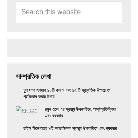
কন্ডিশনার
Search
জন্য!
Sidebar
থেরাপি:
this
মূল
website
উপকারিতা,
প্রকার
এবং
সম্ভাব্য
পার্শ্বপ্রতিক্রিয়া
সাম্প্রতিক লেখা
যা
চুল সাদা হওয়ার ১০টি কারণ এবং ১২ টি প্রাকৃতিক উপায়ে তা
আপনাকে
প্রতিরোধ করার উপায়
জানতে
রসুন তেল এর স্বাস্থ্য উপকারিতা, পার্শ্বপ্রতিক্রিয়া
এবং ব্যবহার
হবে
রাইস ভিনেগারের ৯টি আশ্চর্যজনক স্বাস্থ্য উপকারিতা এবং ব্যবহার