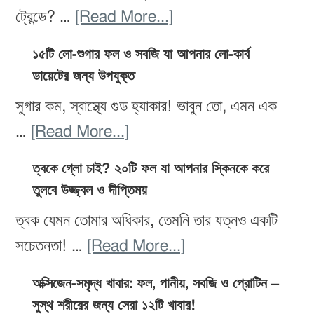
৩
about
ট্রেন্ডে? …
[Read More...]
ধাপের
প্যালিও
পরিকল্পনা
১৫টি লো-শুগার ফল ও সবজি যা আপনার লো-কার্ব
ডায়েট:
ডায়েটের জন্য উপযুক্ত
ও
উপকারিতা,
কোন
সুগার কম, স্বাস্থ্যে গুড হ্যাকার! ভাবুন তো, এমন এক
ঝুঁকি
খাবার
about
…
[Read More...]
ও
খাবেন,
১৫টি
৭
ত্বকে গ্লো চাই? ২০টি ফল যা আপনার স্কিনকে করে
কোনটা
লো-
তুলবে উজ্জ্বল ও দীপ্তিময়
দিনের
এড়িয়ে
শুগার
খাবার
ত্বক যেমন তোমার অধিকার, তেমনি তার যত্নও একটি
চলবেন
ফল
পরিকল্পনা
about
সচেতনতা! …
[Read More...]
ও
ত্বকে
সবজি
অক্সিজেন-সমৃদ্ধ খাবার: ফল, পানীয়, সবজি ও প্রোটিন –
গ্লো
সুস্থ শরীরের জন্য সেরা ১২টি খাবার!
যা