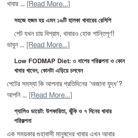
about
খাবার …
[Read More...]
ওজন
সহজে হজম হয় এমন ১৬টি হালকা খাবারের রেসিপি
কমাতে
পেট যখন চায় বিশ্রাম, খাবারও হোক শান্তিপূর্ণ!
সেরা
about
ভাবুন …
[Read More...]
২০টি
সহজে
ডিটক্স
Low FODMAP Diet: ৩ ধাপের পরিকল্পনা ও কোন
হজম
স্মুদি:
খাবার খাবেন, কোনটা এড়িয়ে চলবেন
হয়
উপাদান,
পেটের সমস্যা কি আপনার প্রতিদিনের ‘অজানা যুদ্ধ’?
এমন
প্রস্তুতি
about
আপনি …
[Read More...]
১৬টি
ও
Low
হালকা
প্যালিও ডায়েট: উপকারিতা, ঝুঁকি ও ৭ দিনের খাবার
উপকারিতা
FODMAP
পরিকল্পনা
খাবারের
Diet:
রেসিপি
এক সময়কার গুহাবাসী মানুষদের খাবার এখন আবার