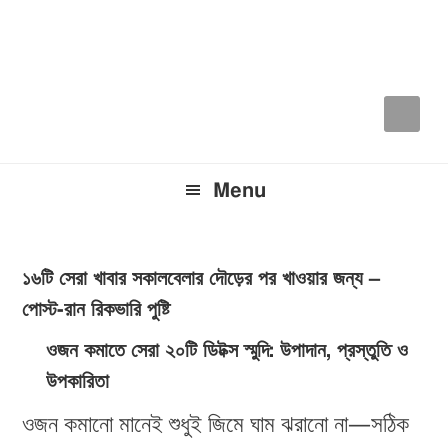
Skip
Skip
Skip
to
to
to
primary
main
primary
navigation
content
sidebar
Menu
১৬টি সেরা খাবার সকালবেলার দৌড়ের পর খাওয়ার জন্য –
পোস্ট-রান রিকভারি পুষ্টি
ওজন কমাতে সেরা ২০টি ডিটক্স স্মুদি: উপাদান, প্রস্তুতি ও
উপকারিতা
ওজন কমানো মানেই শুধুই জিমে ঘাম ঝরানো না—সঠিক