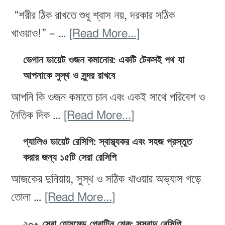
চাই?
আপনার
“শরীর ঠিক রাখতে শুধু শ্বাস নয়, দরকার সঠিক
২০টি
লো-
about
খাওয়াও!” – …
[Read More...]
ফল
কার্ব
অক্সিজেন-
যা
ভেগান ডায়েট ওজন কমানোর: একটি টেকসই পথ যা
ডায়েটের
সমৃদ্ধ
আপনাকে সুস্থ ও সুন্দর রাখবে
আপনার
জন্য
খাবার:
স্কিনকে
আপনি কি ওজন কমাতে চান এবং একই সাথে পরিবেশ ও
উপযুক্ত
ফল,
করে
about
নৈতিক দিক …
[Read More...]
পানীয়,
তুলবে
ভেগান
সবজি
প্যালিও ডায়েট রেসিপি: স্বাস্থ্যকর এবং সহজ প্রস্তুত
উজ্জ্বল
ডায়েট
করার জন্য ১৫টি সেরা রেসিপি
ও
ও
ওজন
প্রোটিন
আজকের দুনিয়ায়, সুস্থ ও সঠিক খাওয়ার অভ্যাস গড়ে
দীপ্তিময়
কমানোর:
–
about
তোলা …
[Read More...]
একটি
সুস্থ
প্যালিও
টেকসই
২০+ সেরা হোমমেড প্রোটিন শেক: সুস্বাদু রেসিপি,