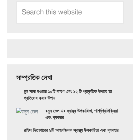
কন্ডিশনার
Search
জন্য!
Sidebar
থেরাপি:
this
মূল
website
উপকারিতা,
প্রকার
এবং
সম্ভাব্য
পার্শ্বপ্রতিক্রিয়া
সাম্প্রতিক লেখা
যা
চুল সাদা হওয়ার ১০টি কারণ এবং ১২ টি প্রাকৃতিক উপায়ে তা
আপনাকে
প্রতিরোধ করার উপায়
জানতে
রসুন তেল এর স্বাস্থ্য উপকারিতা, পার্শ্বপ্রতিক্রিয়া
এবং ব্যবহার
হবে
রাইস ভিনেগারের ৯টি আশ্চর্যজনক স্বাস্থ্য উপকারিতা এবং ব্যবহার