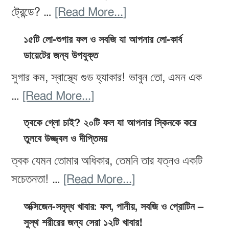
৩
about
ট্রেন্ডে? …
[Read More...]
ধাপের
প্যালিও
পরিকল্পনা
১৫টি লো-শুগার ফল ও সবজি যা আপনার লো-কার্ব
ডায়েট:
ডায়েটের জন্য উপযুক্ত
ও
উপকারিতা,
কোন
সুগার কম, স্বাস্থ্যে গুড হ্যাকার! ভাবুন তো, এমন এক
ঝুঁকি
খাবার
about
…
[Read More...]
ও
খাবেন,
১৫টি
৭
ত্বকে গ্লো চাই? ২০টি ফল যা আপনার স্কিনকে করে
কোনটা
লো-
তুলবে উজ্জ্বল ও দীপ্তিময়
দিনের
এড়িয়ে
শুগার
খাবার
ত্বক যেমন তোমার অধিকার, তেমনি তার যত্নও একটি
চলবেন
ফল
পরিকল্পনা
about
সচেতনতা! …
[Read More...]
ও
ত্বকে
সবজি
অক্সিজেন-সমৃদ্ধ খাবার: ফল, পানীয়, সবজি ও প্রোটিন –
গ্লো
সুস্থ শরীরের জন্য সেরা ১২টি খাবার!
যা