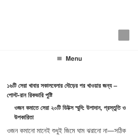
Skip
Skip
Skip
to
to
to
primary
main
primary
navigation
content
sidebar
Menu
১৬টি সেরা খাবার সকালবেলার দৌড়ের পর খাওয়ার জন্য –
পোস্ট-রান রিকভারি পুষ্টি
ওজন কমাতে সেরা ২০টি ডিটক্স স্মুদি: উপাদান, প্রস্তুতি ও
উপকারিতা
ওজন কমানো মানেই শুধুই জিমে ঘাম ঝরানো না—সঠিক