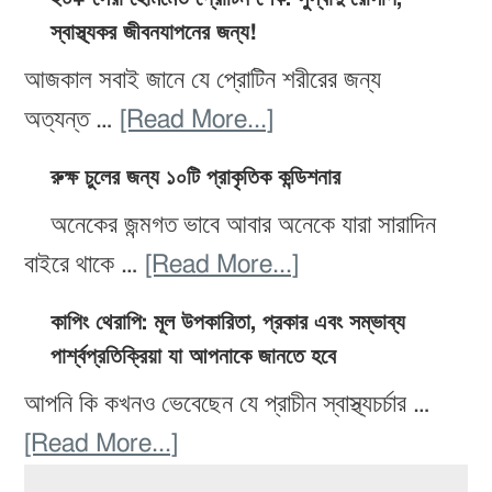
শরীরের
ডায়েট
স্বাস্থ্যকর জীবনযাপনের জন্য!
পথ
জন্য
রেসিপি:
যা
আজকাল সবাই জানে যে প্রোটিন শরীরের জন্য
সেরা
স্বাস্থ্যকর
আপনাকে
about
অত্যন্ত …
[Read More...]
১২টি
এবং
সুস্থ
২০+
খাবার!
সহজ
রুক্ষ চুলের জন্য ১০টি প্রাকৃতিক কন্ডিশনার
ও
সেরা
প্রস্তুত
অনেকের জন্মগত ভাবে আবার অনেকে যারা সারাদিন
সুন্দর
হোমমেড
করার
about
বাইরে থাকে …
[Read More...]
রাখবে
প্রোটিন
জন্য
রুক্ষ
শেক:
কাপিং থেরাপি: মূল উপকারিতা, প্রকার এবং সম্ভাব্য
১৫টি
চুলের
সুস্বাদু
পার্শ্বপ্রতিক্রিয়া যা আপনাকে জানতে হবে
সেরা
জন্য
রেসিপি,
আপনি কি কখনও ভেবেছেন যে প্রাচীন স্বাস্থ্যচর্চার …
রেসিপি
১০টি
স্বাস্থ্যকর
about
[Read More...]
প্রাকৃতিক
জীবনযাপনের
Primary
কাপিং