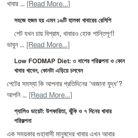
about
খাবার …
[Read More...]
ওজন
সহজে হজম হয় এমন ১৬টি হালকা খাবারের রেসিপি
কমাতে
পেট যখন চায় বিশ্রাম, খাবারও হোক শান্তিপূর্ণ!
সেরা
about
ভাবুন …
[Read More...]
২০টি
সহজে
ডিটক্স
Low FODMAP Diet: ৩ ধাপের পরিকল্পনা ও কোন
হজম
স্মুদি:
খাবার খাবেন, কোনটা এড়িয়ে চলবেন
হয়
উপাদান,
পেটের সমস্যা কি আপনার প্রতিদিনের ‘অজানা যুদ্ধ’?
এমন
প্রস্তুতি
about
আপনি …
[Read More...]
১৬টি
ও
Low
হালকা
প্যালিও ডায়েট: উপকারিতা, ঝুঁকি ও ৭ দিনের খাবার
উপকারিতা
FODMAP
পরিকল্পনা
খাবারের
Diet:
রেসিপি
এক সময়কার গুহাবাসী মানুষদের খাবার এখন আবার