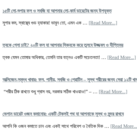
খাবার
উপকারিত
খাবেন
ঝুঁকি
১৫টি লো-শুগার ফল ও সবজি যা আপনার লো-কার্ব ডায়েটের জন্য উপযুক্ত
কোনট
ও
এড়িয
৭
about
সুগার কম, স্বাস্থ্যে গুড হ্যাকার! ভাবুন তো, এমন এক …
[Read More...]
চলবে
দিনের
১৫টি
খাবার
লো-
পরিকল্পনা
শুগার
ফল
ত্বকে গ্লো চাই? ২০টি ফল যা আপনার স্কিনকে করে তুলবে উজ্জ্বল ও দীপ্তিময়
ও
সবজি
ত্বক যেমন তোমার অধিকার, তেমনি তার যত্নও একটি সচেতনতা! …
[Read More...]
যা
আপনার
লো-
কার্ব
অক্সিজেন-সমৃদ্ধ খাবার: ফল, পানীয়, সবজি ও প্রোটিন – সুস্থ শরীরের জন্য সেরা ১২টি খাব
ডায়েটের
জন্য
য
abou
“শরীর ঠিক রাখতে শুধু শ্বাস নয়, দরকার সঠিক খাওয়াও!” – …
[Read More...]
উপযুক্ত
অক্সি
সমৃদ্ধ
খাবার:
ফল,
ভেগান ডায়েট ওজন কমানোর: একটি টেকসই পথ যা আপনাকে সুস্থ ও সুন্দর রাখবে
পানীয়,
সবজি
আপনি কি ওজন কমাতে চান এবং একই সাথে পরিবেশ ও নৈতিক দিক …
[Read More...
দ
ও
প্রোটি