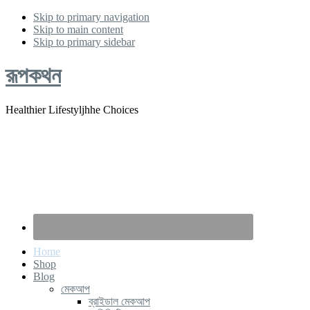
Skip to primary navigation
Skip to main content
Skip to primary sidebar
রূপকথন
Healthier Lifestyljhhe Choices
Home
Shop
Blog
মেকআপ
ব্রাইডাল মেকআপ