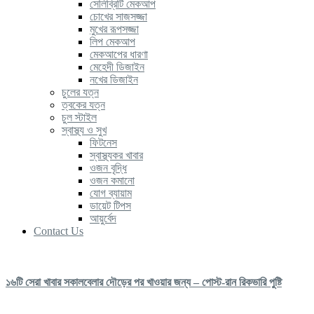
সেলিব্রিটি মেকআপ
চোখের সাজসজ্জা
মুখের রূপসজ্জা
লিপ মেকআপ
মেকআপের ধারণা
মেহেদী ডিজাইন
নখের ডিজাইন
চুলের যত্ন
ত্বকের যত্ন
চুল স্টাইল
স্বাস্থ্য ও সুখ
ফিটনেস
স্বাস্থ্যকর খাবার
ওজন বৃদ্ধি
ওজন কমানো
যোগ ব্যায়াম
ডায়েট টিপস
আয়ুর্বেদ
Contact Us
১৬টি সেরা খাবার সকালবেলার দৌড়ের পর খাওয়ার জন্য – পোস্ট-রান রিকভারি পুষ্টি