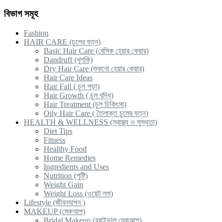
বিভাগ সমূহ
Fashion
HAIR CARE (চুলের যত্ন)
Basic Hair Care (বেসিক হেয়ার কেয়ার)
Dandruff (খুশকি)
Dry Hair Care (শুকনো হেয়ার কেয়ার)
Hair Care Ideas
Hair Fall ( চুল পড়া)
Hair Growth ( চুল বৃদ্ধি)
Hair Treatment (চুল চিকিৎসা)
Oily Hair Care ( তৈলাক্ত চুলের যত্ন)
HEALTH & WELLNESS (স্বাস্থ্য ও সুস্থতা)
Diet Tips
Fitness
Healthy Food
Home Remedies
Ingredients and Uses
Nutrition (পুষ্টি)
Weight Gain
Weight Loss (ওয়েট লস)
Lifestyle (জীবনযাপন )
MAKEUP (মেকআপ)
Bridal Makeup (ব্রাইডাল মেকআপ)