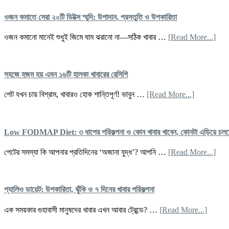
ওজন কমাতে সেরা ২০টি ডিটক্স স্মুদি: উপাদান, প্রস্তুতি ও উপকারিতা
abo
ওজন কমানো মানেই শুধুই জিমে ঘাম ঝরানো না—সঠিক খাবার …
[Read More...]
ওজন
কমাত
সেরা
২০টি
সহজে হজম হয় এমন ১৬টি হালকা খাবারের রেসিপি
ডিটক্স
স্মুদি:
about
পেট যখন চায় বিশ্রাম, খাবারও হোক শান্তিপূর্ণ! ভাবুন …
[Read More...]
উপাদ
সহজে
প্রস্
হজম
ও
হয়
উপকা
এমন
Low FODMAP Diet: ৩ ধাপের পরিকল্পনা ও কোন খাবার খাবেন, কোনটা এড়িয়ে চলব
১৬টি
হালকা
abo
পেটের সমস্যা কি আপনার প্রতিদিনের ‘অজানা যুদ্ধ’? আপনি …
[Read More...]
খাবারের
Lo
রেসিপি
FO
Diet
৩
প্যালিও ডায়েট: উপকারিতা, ঝুঁকি ও ৭ দিনের খাবার পরিকল্পনা
ধাপে
পরিকল
about
এক সময়কার গুহাবাসী মানুষদের খাবার এখন আবার ট্রেন্ডে? …
[Read More...]
ও
প্যালিও
কোন
ডায়েট: