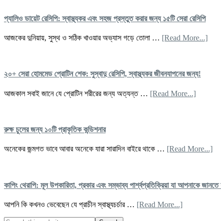
–
সুস্থ
প্যালিও ডায়েট রেসিপি: স্বাস্থ্যকর এবং সহজ প্রস্তুত করার জন্য ১৫টি সেরা রেসিপি
শরীরে
জন্য
abou
আজকের দুনিয়ায়, সুস্থ ও সঠিক খাওয়ার অভ্যাস গড়ে তোলা …
[Read More...]
সেরা
প্যাল
১২টি
ডায়ে
খাবার!
রেসিপ
স্বাস্
২০+ সেরা হোমমেড প্রোটিন শেক: সুস্বাদু রেসিপি, স্বাস্থ্যকর জীবনযাপনের জন্য!
এবং
সহজ
about
আজকাল সবাই জানে যে প্রোটিন শরীরের জন্য অত্যন্ত …
[Read More...]
প্রস্
২০+
করার
সেরা
জন্য
হোমমেড
১৫টি
প্রোটিন
রুক্ষ চুলের জন্য ১০টি প্রাকৃতিক কন্ডিশনার
সেরা
শেক:
রেসিপ
সুস্বাদু
ab
অনেকের জন্মগত ভাবে আবার অনেকে যারা সারাদিন বাইরে থাকে …
[Read More...]
রেসিপি,
রুক্
স্বাস্থ্যকর
চুল
জীবনযাপন
জন্
জন্য!
১০ট
কাপিং থেরাপি: মূল উপকারিতা, প্রকার এবং সম্ভাব্য পার্শ্বপ্রতিক্রিয়া যা আপনাকে জানতে
প্র
কন্
about
আপনি কি কখনও ভেবেছেন যে প্রাচীন স্বাস্থ্যচর্চার …
[Read More...]
কাপিং
Search