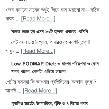
ওজন কমানো মানেই শুধুই জিমে ঘাম ঝরানো না—সঠিক
about
খাবার …
[Read More...]
ওজন
সহজে হজম হয় এমন ১৬টি হালকা খাবারের রেসিপি
কমাতে
পেট যখন চায় বিশ্রাম, খাবারও হোক শান্তিপূর্ণ!
সেরা
about
ভাবুন …
[Read More...]
২০টি
সহজে
ডিটক্স
Low FODMAP Diet: ৩ ধাপের পরিকল্পনা ও কোন
হজম
স্মুদি:
খাবার খাবেন, কোনটা এড়িয়ে চলবেন
হয়
উপাদান,
পেটের সমস্যা কি আপনার প্রতিদিনের ‘অজানা যুদ্ধ’?
এমন
প্রস্তুতি
about
আপনি …
[Read More...]
১৬টি
ও
Low
হালকা
প্যালিও ডায়েট: উপকারিতা, ঝুঁকি ও ৭ দিনের খাবার
উপকারিতা
FODMAP