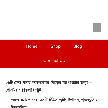
Skip
Skip
Skip
to
to
to
primary
main
primary
navigation
content
sidebar
Home
Shop
Blog
Contact Us
১৬টি সেরা খাবার সকালবেলার দৌড়ের পর খাওয়ার জন্য –
পোস্ট-রান রিকভারি পুষ্টি
ওজন কমাতে সেরা ২০টি ডিটক্স স্মুদি: উপাদান, প্রস্তুতি ও
উপকারিতা