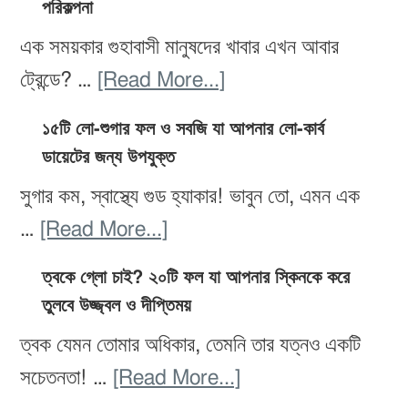
পরিকল্পনা
খাবারের
Diet:
রেসিপি
এক সময়কার গুহাবাসী মানুষদের খাবার এখন আবার
৩
about
ট্রেন্ডে? …
[Read More...]
ধাপের
প্যালিও
পরিকল্পনা
১৫টি লো-শুগার ফল ও সবজি যা আপনার লো-কার্ব
ডায়েট:
ডায়েটের জন্য উপযুক্ত
ও
উপকারিতা,
কোন
সুগার কম, স্বাস্থ্যে গুড হ্যাকার! ভাবুন তো, এমন এক
ঝুঁকি
খাবার
about
…
[Read More...]
ও
খাবেন,
১৫টি
৭
ত্বকে গ্লো চাই? ২০টি ফল যা আপনার স্কিনকে করে
কোনটা
লো-
তুলবে উজ্জ্বল ও দীপ্তিময়
দিনের
এড়িয়ে
শুগার
খাবার
ত্বক যেমন তোমার অধিকার, তেমনি তার যত্নও একটি
চলবেন
ফল
পরিকল্পনা
about
সচেতনতা! …
[Read More...]
ও