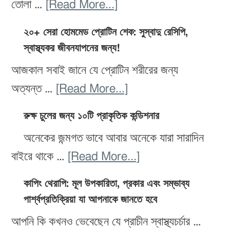
–
about
তোলা …
[Read More...]
একটি
সুস্থ
প্যালিও
টেকসই
২০+ সেরা হোমমেড প্রোটিন শেক: সুস্বাদু রেসিপি,
শরীরের
ডায়েট
স্বাস্থ্যকর জীবনযাপনের জন্য!
পথ
জন্য
রেসিপি:
যা
আজকাল সবাই জানে যে প্রোটিন শরীরের জন্য
সেরা
স্বাস্থ্যকর
আপনাকে
about
অত্যন্ত …
[Read More...]
১২টি
এবং
সুস্থ
২০+
খাবার!
সহজ
রুক্ষ চুলের জন্য ১০টি প্রাকৃতিক কন্ডিশনার
ও
সেরা
প্রস্তুত
অনেকের জন্মগত ভাবে আবার অনেকে যারা সারাদিন
সুন্দর
হোমমেড
করার
about
বাইরে থাকে …
[Read More...]
রাখবে
প্রোটিন
জন্য
রুক্ষ
শেক:
কাপিং থেরাপি: মূল উপকারিতা, প্রকার এবং সম্ভাব্য
১৫টি
চুলের
সুস্বাদু
পার্শ্বপ্রতিক্রিয়া যা আপনাকে জানতে হবে
সেরা
জন্য
রেসিপি,
আপনি কি কখনও ভেবেছেন যে প্রাচীন স্বাস্থ্যচর্চার …
রেসিপি