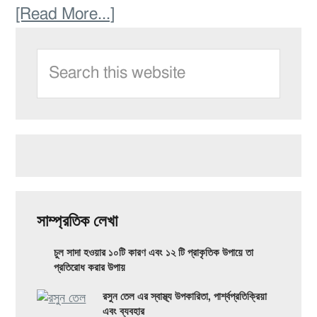
১০টি
স্বাস্থ্যকর
about
[Read More...]
প্রাকৃতিক
জীবনযাপনের
Primary
কাপিং
কন্ডিশনার
Search
জন্য!
Sidebar
থেরাপি:
this
মূল
website
উপকারিতা,
প্রকার
এবং
সম্ভাব্য
পার্শ্বপ্রতিক্রিয়া
সাম্প্রতিক লেখা
যা
চুল সাদা হওয়ার ১০টি কারণ এবং ১২ টি প্রাকৃতিক উপায়ে তা
আপনাকে
প্রতিরোধ করার উপায়
জানতে
রসুন তেল এর স্বাস্থ্য উপকারিতা, পার্শ্বপ্রতিক্রিয়া
এবং ব্যবহার