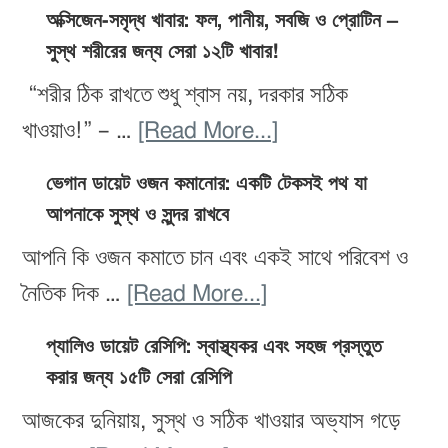
ত্বকে
সবজি
অক্সিজেন-সমৃদ্ধ খাবার: ফল, পানীয়, সবজি ও প্রোটিন –
গ্লো
সুস্থ শরীরের জন্য সেরা ১২টি খাবার!
যা
চাই?
আপনার
“শরীর ঠিক রাখতে শুধু শ্বাস নয়, দরকার সঠিক
২০টি
লো-
about
খাওয়াও!” – …
[Read More...]
ফল
কার্ব
অক্সিজেন-
যা
ভেগান ডায়েট ওজন কমানোর: একটি টেকসই পথ যা
ডায়েটের
সমৃদ্ধ
আপনাকে সুস্থ ও সুন্দর রাখবে
আপনার
জন্য
খাবার:
স্কিনকে
আপনি কি ওজন কমাতে চান এবং একই সাথে পরিবেশ ও
উপযুক্ত
ফল,
করে
about
নৈতিক দিক …
[Read More...]
পানীয়,
তুলবে
ভেগান
সবজি
প্যালিও ডায়েট রেসিপি: স্বাস্থ্যকর এবং সহজ প্রস্তুত
উজ্জ্বল
ডায়েট
করার জন্য ১৫টি সেরা রেসিপি
ও
ও
ওজন
প্রোটিন
আজকের দুনিয়ায়, সুস্থ ও সঠিক খাওয়ার অভ্যাস গড়ে
দীপ্তিময়
কমানোর: