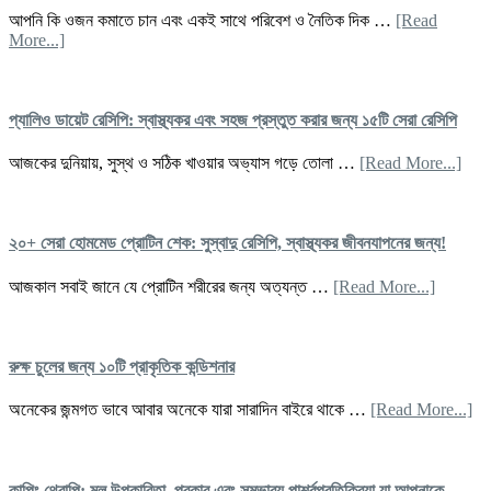
দীপ্তিময়
সবজি
আপনি কি ওজন কমাতে চান এবং একই সাথে পরিবেশ ও নৈতিক দিক …
[Read
ও
about
More...]
প্রোটি
ভেগান
–
ডায়েট
সুস্থ
ওজন
শরীরে
কমানোর:
প্যালিও ডায়েট রেসিপি: স্বাস্থ্যকর এবং সহজ প্রস্তুত করার জন্য ১৫টি সেরা রেসিপি
জন্য
একটি
সেরা
টেকসই
abou
আজকের দুনিয়ায়, সুস্থ ও সঠিক খাওয়ার অভ্যাস গড়ে তোলা …
[Read More...]
১২টি
পথ
প্যাল
খাবার!
যা
ডায়ে
আপনাকে
রেসিপ
সুস্থ
স্বাস্
২০+ সেরা হোমমেড প্রোটিন শেক: সুস্বাদু রেসিপি, স্বাস্থ্যকর জীবনযাপনের জন্য!
ও
এবং
সুন্দর
সহজ
about
আজকাল সবাই জানে যে প্রোটিন শরীরের জন্য অত্যন্ত …
[Read More...]
রাখবে
প্রস্
২০+
করার
সেরা
জন্য
হোমমেড
১৫টি
প্রোটিন
রুক্ষ চুলের জন্য ১০টি প্রাকৃতিক কন্ডিশনার
সেরা
শেক:
রেসিপ
সুস্বাদু
ab
অনেকের জন্মগত ভাবে আবার অনেকে যারা সারাদিন বাইরে থাকে …
[Read More...]
রেসিপি,
রুক্
স্বাস্থ্যকর
চুল
জীবনযাপন
জন্
জন্য!
১০ট
কাপিং থেরাপি: মূল উপকারিতা, প্রকার এবং সম্ভাব্য পার্শ্বপ্রতিক্রিয়া যা আপনাকে