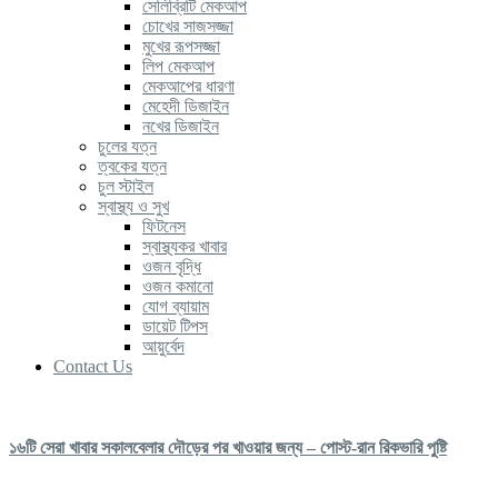
সেলিব্রিটি মেকআপ
চোখের সাজসজ্জা
মুখের রূপসজ্জা
লিপ মেকআপ
মেকআপের ধারণা
মেহেদী ডিজাইন
নখের ডিজাইন
চুলের যত্ন
ত্বকের যত্ন
চুল স্টাইল
স্বাস্থ্য ও সুখ
ফিটনেস
স্বাস্থ্যকর খাবার
ওজন বৃদ্ধি
ওজন কমানো
যোগ ব্যায়াম
ডায়েট টিপস
আয়ুর্বেদ
Contact Us
১৬টি সেরা খাবার সকালবেলার দৌড়ের পর খাওয়ার জন্য – পোস্ট-রান রিকভারি পুষ্টি