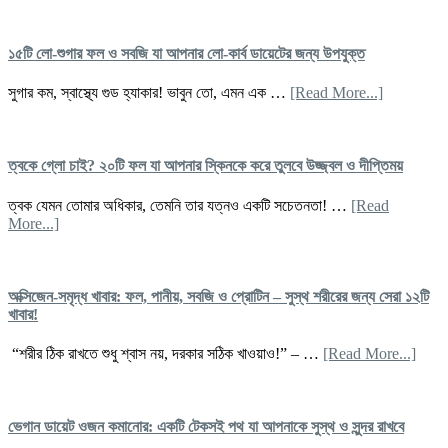
কোন
ডায়েট:
খাবার
উপকারিত
খাবেন
ঝুঁকি
১৫টি লো-শুগার ফল ও সবজি যা আপনার লো-কার্ব ডায়েটের জন্য উপযুক্ত
কোনট
ও
এড়িয
৭
about
সুগার কম, স্বাস্থ্যে গুড হ্যাকার! ভাবুন তো, এমন এক …
[Read More...]
চলবে
দিনের
১৫টি
খাবার
লো-
পরিকল্পনা
শুগার
ফল
ত্বকে গ্লো চাই? ২০টি ফল যা আপনার স্কিনকে করে তুলবে উজ্জ্বল ও দীপ্তিময়
ও
সবজি
ত্বক যেমন তোমার অধিকার, তেমনি তার যত্নও একটি সচেতনতা! …
[Read
যা
about
More...]
আপনার
ত্বকে
লো-
গ্লো
কার্ব
চাই?
ডায়েটের
২০টি
অক্সিজেন-সমৃদ্ধ খাবার: ফল, পানীয়, সবজি ও প্রোটিন – সুস্থ শরীরের জন্য সেরা ১২টি
জন্য
ফল
খাবার!
উপযুক্ত
যা
আপনার
abou
“শরীর ঠিক রাখতে শুধু শ্বাস নয়, দরকার সঠিক খাওয়াও!” – …
[Read More...]
স্কিনকে
অক্সি
করে
সমৃদ্ধ
তুলবে
খাবার:
উজ্জ্বল
ফল,
ভেগান ডায়েট ওজন কমানোর: একটি টেকসই পথ যা আপনাকে সুস্থ ও সুন্দর রাখবে
ও
পানীয়,