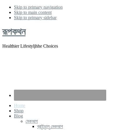
Skip to primary navigation
Skip to main content
Skip to primary sidebar
রূপকথন
Healthier Lifestyljhhe Choices
Home
Shop
Blog
মেকআপ
ব্রাইডাল মেকআপ