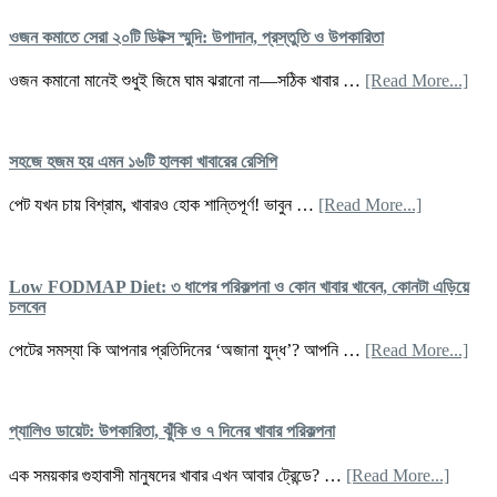
ওজন কমাতে সেরা ২০টি ডিটক্স স্মুদি: উপাদান, প্রস্তুতি ও উপকারিতা
abo
ওজন কমানো মানেই শুধুই জিমে ঘাম ঝরানো না—সঠিক খাবার …
[Read More...]
ওজন
কমাত
সেরা
২০টি
সহজে হজম হয় এমন ১৬টি হালকা খাবারের রেসিপি
ডিটক্স
স্মুদি:
about
পেট যখন চায় বিশ্রাম, খাবারও হোক শান্তিপূর্ণ! ভাবুন …
[Read More...]
উপাদ
সহজে
প্রস্
হজম
ও
হয়
উপকা
এমন
Low FODMAP Diet: ৩ ধাপের পরিকল্পনা ও কোন খাবার খাবেন, কোনটা এড়িয়ে
১৬টি
চলবেন
হালকা
খাবারের
abo
পেটের সমস্যা কি আপনার প্রতিদিনের ‘অজানা যুদ্ধ’? আপনি …
[Read More...]
রেসিপি
Lo
FO
Diet
৩
প্যালিও ডায়েট: উপকারিতা, ঝুঁকি ও ৭ দিনের খাবার পরিকল্পনা
ধাপে
পরিকল
about
এক সময়কার গুহাবাসী মানুষদের খাবার এখন আবার ট্রেন্ডে? …
[Read More...]
ও
প্যালিও