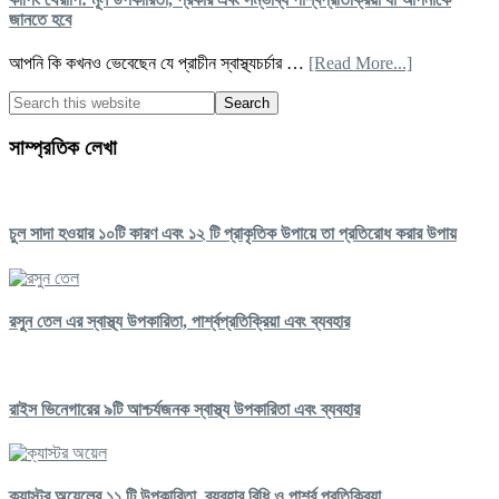
প্র
জানতে হবে
কন্
about
আপনি কি কখনও ভেবেছেন যে প্রাচীন স্বাস্থ্যচর্চার …
[Read More...]
কাপিং
Primary
Search
থেরাপি:
this
মূল
Sidebar
website
উপকারিতা,
সাম্প্রতিক লেখা
প্রকার
এবং
সম্ভাব্য
পার্শ্বপ্রতিক্রিয়া
চুল সাদা হওয়ার ১০টি কারণ এবং ১২ টি প্রাকৃতিক উপায়ে তা প্রতিরোধ করার উপায়
যা
আপনাকে
জানতে
হবে
রসুন তেল এর স্বাস্থ্য উপকারিতা, পার্শ্বপ্রতিক্রিয়া এবং ব্যবহার
রাইস ভিনেগারের ৯টি আশ্চর্যজনক স্বাস্থ্য উপকারিতা এবং ব্যবহার
ক্যাস্টর অয়েলের ১১ টি উপকারিতা, ব্যবহার বিধি ও পার্শ্ব প্রতিক্রিয়া