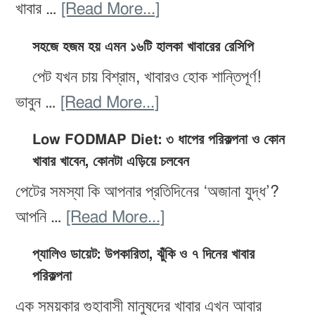
about
খাবার …
[Read More...]
ওজন
সহজে হজম হয় এমন ১৬টি হালকা খাবারের রেসিপি
কমাতে
পেট যখন চায় বিশ্রাম, খাবারও হোক শান্তিপূর্ণ!
সেরা
about
ভাবুন …
[Read More...]
২০টি
সহজে
ডিটক্স
Low FODMAP Diet: ৩ ধাপের পরিকল্পনা ও কোন
হজম
স্মুদি:
খাবার খাবেন, কোনটা এড়িয়ে চলবেন
হয়
উপাদান,
পেটের সমস্যা কি আপনার প্রতিদিনের ‘অজানা যুদ্ধ’?
এমন
প্রস্তুতি
about
আপনি …
[Read More...]
১৬টি
ও
Low
হালকা
প্যালিও ডায়েট: উপকারিতা, ঝুঁকি ও ৭ দিনের খাবার
উপকারিতা
FODMAP
পরিকল্পনা
খাবারের
Diet:
রেসিপি
এক সময়কার গুহাবাসী মানুষদের খাবার এখন আবার