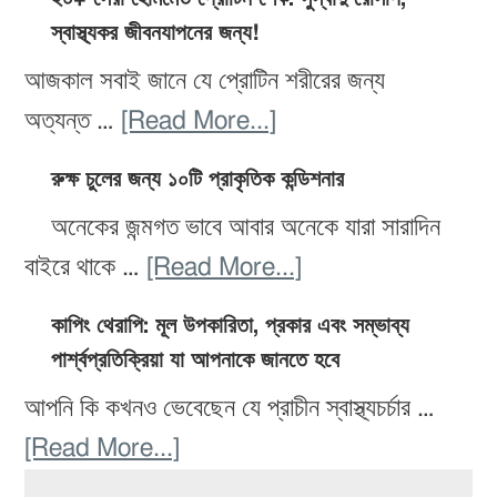
শরীরের
ডায়েট
স্বাস্থ্যকর জীবনযাপনের জন্য!
পথ
জন্য
রেসিপি:
যা
আজকাল সবাই জানে যে প্রোটিন শরীরের জন্য
সেরা
স্বাস্থ্যকর
আপনাকে
about
অত্যন্ত …
[Read More...]
১২টি
এবং
সুস্থ
২০+
খাবার!
সহজ
রুক্ষ চুলের জন্য ১০টি প্রাকৃতিক কন্ডিশনার
ও
সেরা
প্রস্তুত
অনেকের জন্মগত ভাবে আবার অনেকে যারা সারাদিন
সুন্দর
হোমমেড
করার
about
বাইরে থাকে …
[Read More...]
রাখবে
প্রোটিন
জন্য
রুক্ষ
শেক:
কাপিং থেরাপি: মূল উপকারিতা, প্রকার এবং সম্ভাব্য
১৫টি
চুলের
সুস্বাদু
পার্শ্বপ্রতিক্রিয়া যা আপনাকে জানতে হবে
সেরা
জন্য
রেসিপি,
আপনি কি কখনও ভেবেছেন যে প্রাচীন স্বাস্থ্যচর্চার …
রেসিপি
১০টি
স্বাস্থ্যকর
about
[Read More...]
প্রাকৃতিক
জীবনযাপনের
Primary
কাপিং