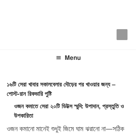
Skip
Skip
Skip
to
to
to
primary
main
primary
navigation
content
sidebar
Menu
১৬টি সেরা খাবার সকালবেলার দৌড়ের পর খাওয়ার জন্য –
পোস্ট-রান রিকভারি পুষ্টি
ওজন কমাতে সেরা ২০টি ডিটক্স স্মুদি: উপাদান, প্রস্তুতি ও
উপকারিতা
ওজন কমানো মানেই শুধুই জিমে ঘাম ঝরানো না—সঠিক