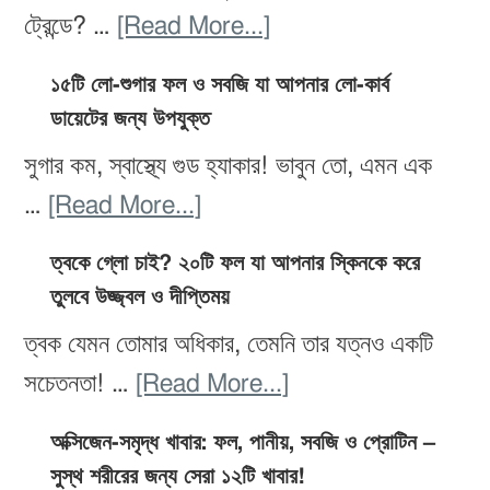
৩
about
ট্রেন্ডে? …
[Read More...]
ধাপের
প্যালিও
পরিকল্পনা
১৫টি লো-শুগার ফল ও সবজি যা আপনার লো-কার্ব
ডায়েট:
ডায়েটের জন্য উপযুক্ত
ও
উপকারিতা,
কোন
সুগার কম, স্বাস্থ্যে গুড হ্যাকার! ভাবুন তো, এমন এক
ঝুঁকি
খাবার
about
…
[Read More...]
ও
খাবেন,
১৫টি
৭
ত্বকে গ্লো চাই? ২০টি ফল যা আপনার স্কিনকে করে
কোনটা
লো-
তুলবে উজ্জ্বল ও দীপ্তিময়
দিনের
এড়িয়ে
শুগার
খাবার
ত্বক যেমন তোমার অধিকার, তেমনি তার যত্নও একটি
চলবেন
ফল
পরিকল্পনা
about
সচেতনতা! …
[Read More...]
ও
ত্বকে
সবজি
অক্সিজেন-সমৃদ্ধ খাবার: ফল, পানীয়, সবজি ও প্রোটিন –
গ্লো
সুস্থ শরীরের জন্য সেরা ১২টি খাবার!
যা