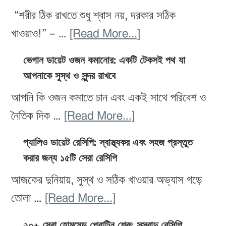
চাই?
আপনার
“শরীর ঠিক রাখতে শুধু শ্বাস নয়, দরকার সঠিক
২০টি
লো-
about
খাওয়াও!” – …
[Read More...]
ফল
কার্ব
অক্সিজেন-
যা
ভেগান ডায়েট ওজন কমানোর: একটি টেকসই পথ যা
ডায়েটের
সমৃদ্ধ
আপনাকে সুস্থ ও সুন্দর রাখবে
আপনার
জন্য
খাবার:
স্কিনকে
আপনি কি ওজন কমাতে চান এবং একই সাথে পরিবেশ ও
উপযুক্ত
ফল,
করে
about
নৈতিক দিক …
[Read More...]
পানীয়,
তুলবে
ভেগান
সবজি
প্যালিও ডায়েট রেসিপি: স্বাস্থ্যকর এবং সহজ প্রস্তুত
উজ্জ্বল
ডায়েট
করার জন্য ১৫টি সেরা রেসিপি
ও
ও
ওজন
প্রোটিন
আজকের দুনিয়ায়, সুস্থ ও সঠিক খাওয়ার অভ্যাস গড়ে
দীপ্তিময়
কমানোর:
–
about
তোলা …
[Read More...]
একটি
সুস্থ
প্যালিও
টেকসই
২০+ সেরা হোমমেড প্রোটিন শেক: সুস্বাদু রেসিপি,