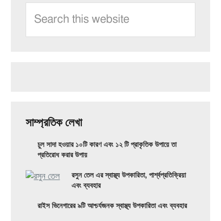
কন্ডিশনার
Search
জন্য!
Sidebar
থেরাপি:
this
মূল
website
উপকারিতা,
প্রকার
এবং
সম্ভাব্য
পার্শ্বপ্রতিক্রিয়া
সাম্প্রতিক লেখা
যা
চুল সাদা হওয়ার ১০টি কারণ এবং ১২ টি প্রাকৃতিক উপায়ে তা
আপনাকে
প্রতিরোধ করার উপায়
জানতে
রসুন তেল এর স্বাস্থ্য উপকারিতা, পার্শ্বপ্রতিক্রিয়া
এবং ব্যবহার
হবে
রাইস ভিনেগারের ৯টি আশ্চর্যজনক স্বাস্থ্য উপকারিতা এবং ব্যবহার