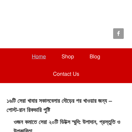
Skip
Skip
Skip
to
to
to
primary
main
primary
navigation
content
sidebar
Home
Shop
Blog
Contact Us
১৬টি সেরা খাবার সকালবেলার দৌড়ের পর খাওয়ার জন্য –
পোস্ট-রান রিকভারি পুষ্টি
ওজন কমাতে সেরা ২০টি ডিটক্স স্মুদি: উপাদান, প্রস্তুতি ও
উপকারিতা