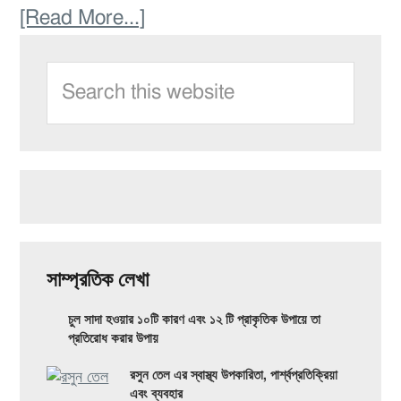
১০টি
স্বাস্থ্যকর
about
[Read More...]
প্রাকৃতিক
জীবনযাপনের
Primary
কাপিং
কন্ডিশনার
Search
জন্য!
Sidebar
থেরাপি:
this
মূল
website
উপকারিতা,
প্রকার
এবং
সম্ভাব্য
পার্শ্বপ্রতিক্রিয়া
সাম্প্রতিক লেখা
যা
চুল সাদা হওয়ার ১০টি কারণ এবং ১২ টি প্রাকৃতিক উপায়ে তা
আপনাকে
প্রতিরোধ করার উপায়
জানতে
রসুন তেল এর স্বাস্থ্য উপকারিতা, পার্শ্বপ্রতিক্রিয়া
এবং ব্যবহার