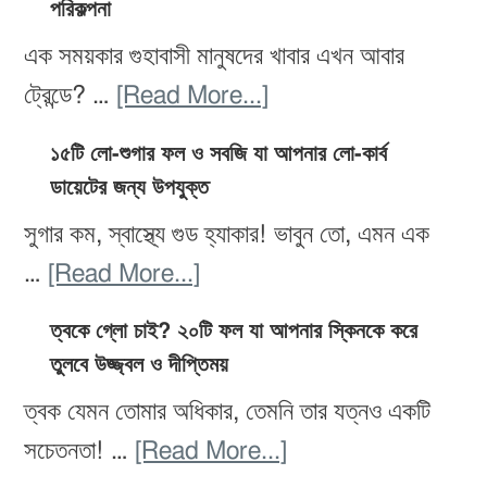
পরিকল্পনা
খাবারের
Diet:
রেসিপি
এক সময়কার গুহাবাসী মানুষদের খাবার এখন আবার
৩
about
ট্রেন্ডে? …
[Read More...]
ধাপের
প্যালিও
পরিকল্পনা
১৫টি লো-শুগার ফল ও সবজি যা আপনার লো-কার্ব
ডায়েট:
ডায়েটের জন্য উপযুক্ত
ও
উপকারিতা,
কোন
সুগার কম, স্বাস্থ্যে গুড হ্যাকার! ভাবুন তো, এমন এক
ঝুঁকি
খাবার
about
…
[Read More...]
ও
খাবেন,
১৫টি
৭
ত্বকে গ্লো চাই? ২০টি ফল যা আপনার স্কিনকে করে
কোনটা
লো-
তুলবে উজ্জ্বল ও দীপ্তিময়
দিনের
এড়িয়ে
শুগার
খাবার
ত্বক যেমন তোমার অধিকার, তেমনি তার যত্নও একটি
চলবেন
ফল
পরিকল্পনা
about
সচেতনতা! …
[Read More...]
ও