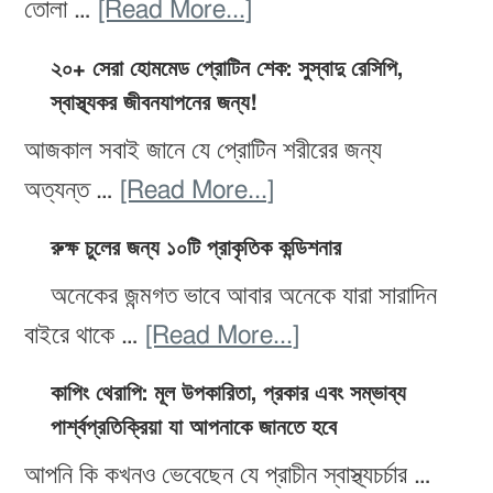
–
about
তোলা …
[Read More...]
একটি
সুস্থ
প্যালিও
টেকসই
২০+ সেরা হোমমেড প্রোটিন শেক: সুস্বাদু রেসিপি,
শরীরের
ডায়েট
স্বাস্থ্যকর জীবনযাপনের জন্য!
পথ
জন্য
রেসিপি:
যা
আজকাল সবাই জানে যে প্রোটিন শরীরের জন্য
সেরা
স্বাস্থ্যকর
আপনাকে
about
অত্যন্ত …
[Read More...]
১২টি
এবং
সুস্থ
২০+
খাবার!
সহজ
রুক্ষ চুলের জন্য ১০টি প্রাকৃতিক কন্ডিশনার
ও
সেরা
প্রস্তুত
অনেকের জন্মগত ভাবে আবার অনেকে যারা সারাদিন
সুন্দর
হোমমেড
করার
about
বাইরে থাকে …
[Read More...]
রাখবে
প্রোটিন
জন্য
রুক্ষ
শেক:
কাপিং থেরাপি: মূল উপকারিতা, প্রকার এবং সম্ভাব্য
১৫টি
চুলের
সুস্বাদু
পার্শ্বপ্রতিক্রিয়া যা আপনাকে জানতে হবে
সেরা
জন্য
রেসিপি,
আপনি কি কখনও ভেবেছেন যে প্রাচীন স্বাস্থ্যচর্চার …
রেসিপি