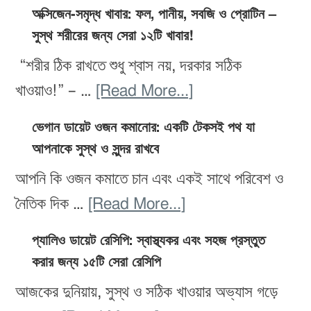
ত্বকে
সবজি
অক্সিজেন-সমৃদ্ধ খাবার: ফল, পানীয়, সবজি ও প্রোটিন –
গ্লো
সুস্থ শরীরের জন্য সেরা ১২টি খাবার!
যা
চাই?
আপনার
“শরীর ঠিক রাখতে শুধু শ্বাস নয়, দরকার সঠিক
২০টি
লো-
about
খাওয়াও!” – …
[Read More...]
ফল
কার্ব
অক্সিজেন-
যা
ভেগান ডায়েট ওজন কমানোর: একটি টেকসই পথ যা
ডায়েটের
সমৃদ্ধ
আপনাকে সুস্থ ও সুন্দর রাখবে
আপনার
জন্য
খাবার:
স্কিনকে
আপনি কি ওজন কমাতে চান এবং একই সাথে পরিবেশ ও
উপযুক্ত
ফল,
করে
about
নৈতিক দিক …
[Read More...]
পানীয়,
তুলবে
ভেগান
সবজি
প্যালিও ডায়েট রেসিপি: স্বাস্থ্যকর এবং সহজ প্রস্তুত
উজ্জ্বল
ডায়েট
করার জন্য ১৫টি সেরা রেসিপি
ও
ও
ওজন
প্রোটিন
আজকের দুনিয়ায়, সুস্থ ও সঠিক খাওয়ার অভ্যাস গড়ে
দীপ্তিময়
কমানোর: