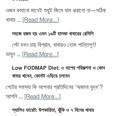
ওজন কমানো মানেই শুধুই জিমে ঘাম ঝরানো না—সঠিক
about
খাবার …
[Read More...]
ওজন
সহজে হজম হয় এমন ১৬টি হালকা খাবারের রেসিপি
কমাতে
পেট যখন চায় বিশ্রাম, খাবারও হোক শান্তিপূর্ণ!
সেরা
about
ভাবুন …
[Read More...]
২০টি
সহজে
ডিটক্স
Low FODMAP Diet: ৩ ধাপের পরিকল্পনা ও কোন
হজম
স্মুদি:
খাবার খাবেন, কোনটা এড়িয়ে চলবেন
হয়
উপাদান,
পেটের সমস্যা কি আপনার প্রতিদিনের ‘অজানা যুদ্ধ’?
এমন
প্রস্তুতি
about
আপনি …
[Read More...]
১৬টি
ও
Low
হালকা
প্যালিও ডায়েট: উপকারিতা, ঝুঁকি ও ৭ দিনের খাবার
উপকারিতা
FODMAP